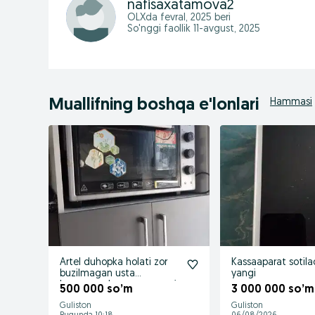
nafisaxatamova2
OLXda
fevral, 2025
beri
So'nggi faollik 11-avgust, 2025
Muallifning boshqa e'lonlari
Hammasi
Artel duhopka holati zor
Kassaaparat sotilad
buzilmagan usta
yangi
kormagan hamma narsasi
500 000 so’m
3 000 000 so’m
bor
Guliston
Guliston