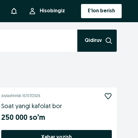
Bildirishnoma
Hisobingiz
E‘lon berish
Qidiruv
Joylashtirildi
10/07/2026
Soat yangi kafolat bor
250 000 so’m
Xabar yozish