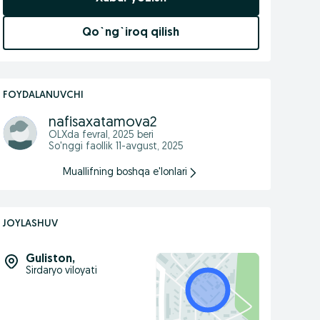
Qo`ng`iroq qilish
FOYDALANUVCHI
nafisaxatamova2
OLXda
fevral, 2025
beri
So'nggi faollik 11-avgust, 2025
Muallifning boshqa e'lonlari
JOYLASHUV
Guliston
,
Sirdaryo viloyati