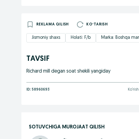
REKLAMA QILISH
KOʻTARISH
Jismoniy shaxs
Holati: F/b
Marka: Boshqa ma
TAVSIF
Richard mill degan soat shekili yangiday
ID:
58960693
Ko‘rish
SOTUVCHIGA MUROJAAT QILISH