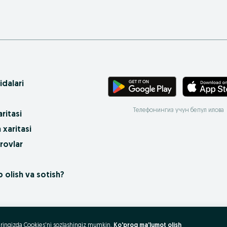
idalari
Телефонингиз учун бепул илова
ritasi
 xaritasi
rovlar
 olish va sotish?
uzeringizda Cookies'ni sozlashingiz mumkin.
Ko'proq ma'lumot olish