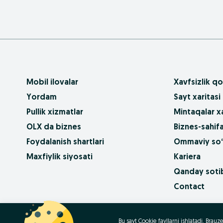
Mobil ilovalar
Xavfsizlik qo
Yordam
Sayt xaritasi
Pullik xizmatlar
Mintaqalar xa
OLX da biznes
Biznes-sahifa
Foydalanish shartlari
Ommaviy so‘
Maxfiylik siyosati
Kariera
Qanday sotib
Contact
OLX.bg
OLX.pl
OLX.ro
OLX.ua
OLX.pt
Bu sayt Cookie fayllarni ishlatadi. Bra