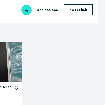
xxx xxx xxx
Ko'rsatish
i holati