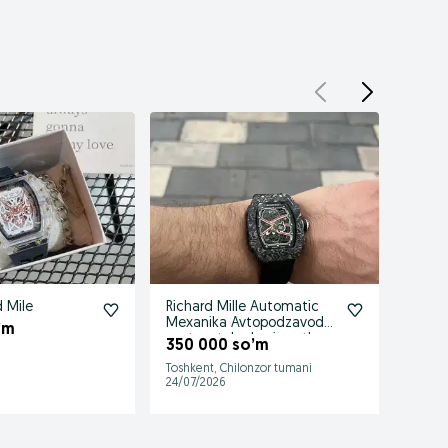
 Mile
Richard Mille Automatic
Soat R
Mexanika Avtopodzavod
’m
100 
soat watch chasi soatlar
350 000 so’m
Toshkent, Chilonzor tumani
Toshke
24/07/2026
10/07/