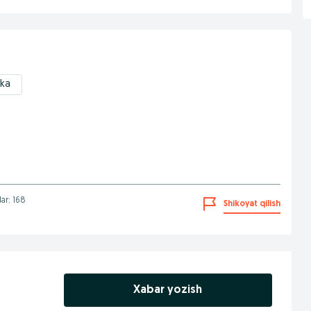
rka
lar: 168
Shikoyat qilish
Xabar yozish