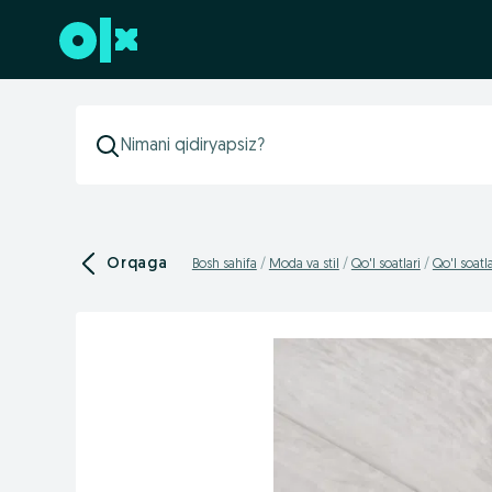
Futerga oʻtish
Orqaga
Bosh sahifa
Moda va stil
Qo'l soatlari
Qo'l soatla