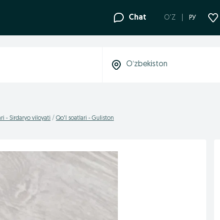
Chat
O'Z
РУ
ri - Sirdaryo viloyati
Qo'l soatlari - Guliston