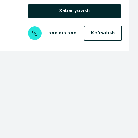
Xabar yozish
xxx xxx xxx
Ko'rsatish