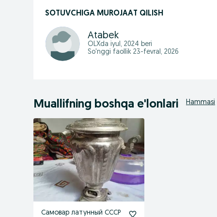
SOTUVCHIGA MUROJAAT QILISH
Atabek
OLXda
iyul, 2024
beri
So'nggi faollik 23-fevral, 2026
Muallifning boshqa e'lonlari
Hammasi
Самовар латунный СССР