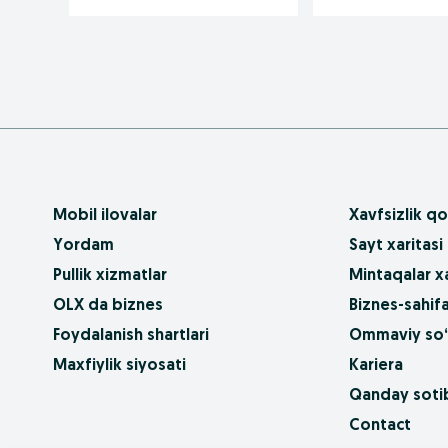
Mobil ilovalar
Xavfsizlik qo
Yordam
Sayt xaritasi
Pullik xizmatlar
Mintaqalar xa
OLX da biznes
Biznes-sahifa
Foydalanish shartlari
Ommaviy so‘
Maxfiylik siyosati
Kariera
Qanday sotib
Contact