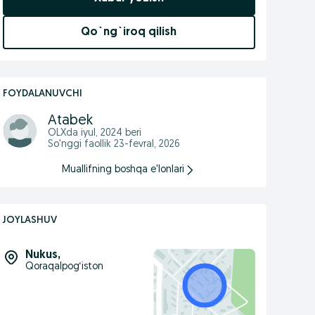
Qo`ng`iroq qilish
FOYDALANUVCHI
Atabek
OLXda
iyul, 2024
beri
So'nggi faollik 23-fevral, 2026
Muallifning boshqa e'lonlari
JOYLASHUV
Nukus
,
Qoraqalpog‘iston