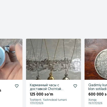
Карманный часы с
Qadimiy ku
доставкой Choʻntak
klon sotiladi
m
soatlar
125 000 so’m
600 000 
Toshkent, Yashnobod tumani
Xonqa
17/07/2026
19/07/2026