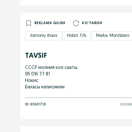
REKLAMA QILISH
KOʻTARISH
Jismoniy shaxs
Holati: F/b
Marka: Montblanc
TAVSIF
СССР молния кол сааты.
95 016 77 81
Нокис
Бахасы келисимли
ID:
63601718
Ko‘rish