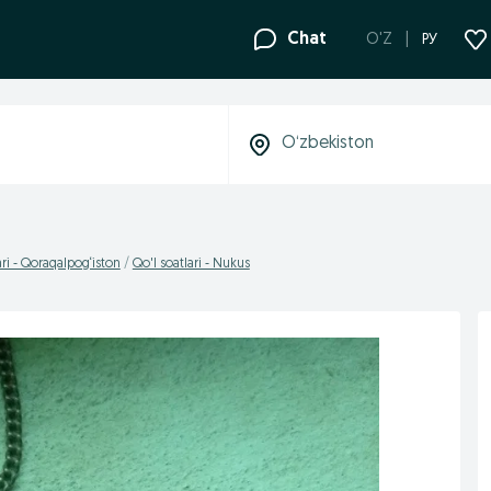
Chat
O'Z
РУ
ari - Qoraqalpog‘iston
Qo'l soatlari - Nukus