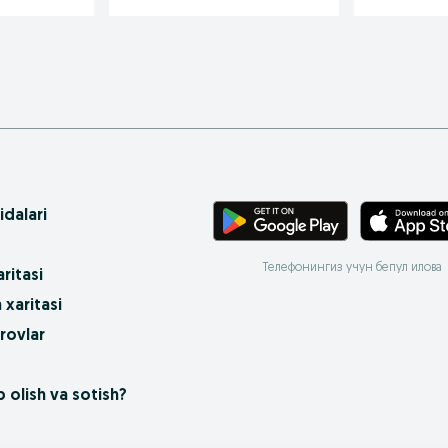
idalari
Телефонингиз учун бепул илова
ritasi
 xaritasi
rovlar
 olish va sotish?