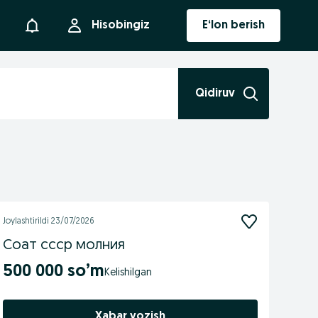
Bildirishnoma
Hisobingiz
E‘lon berish
Qidiruv
Joylashtirildi
23/07/2026
Соат ссср молния
500 000 so’m
Xabar yozish