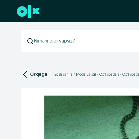
Futerga oʻtish
Orqaga
Bosh sahifa
Moda va stil
Qo'l soatlari
Qo'l soatl