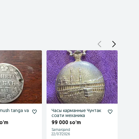
mush tanga va
Часы карманные Чунтак
Карм
соати механика
меха
so’m
99 000 so’m
350 
Samarqand
Urgan
22/07/2026
26/07/