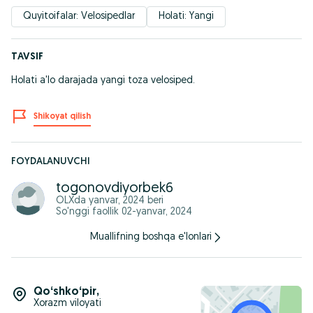
Quyitoifalar: Velosipedlar
Holati: Yangi
TAVSIF
Holati a'lo darajada yangi toza velosiped.
Shikoyat qilish
FOYDALANUVCHI
togonovdiyorbek6
OLXda
yanvar, 2024
beri
So'nggi faollik 02-yanvar, 2024
Muallifning boshqa e'lonlari
Qoʻshkoʻpir
,
Xorazm viloyati