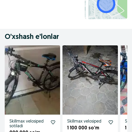
O'xshash e'lonlar
Skillmax velosiped
Skillmax velosiped
Ski
sotiladi
1 100 000 so’m
1 