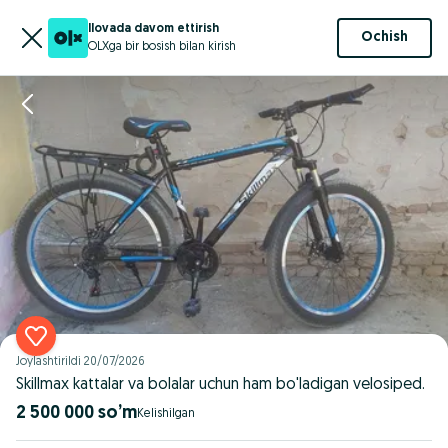
Ilovada davom ettirish
Ochish
OLXga bir bosish bilan kirish
Joylashtirildi
20/07/2026
Skillmax kattalar va bolalar uchun ham bo'ladigan velosiped.
2 500 000 so’m