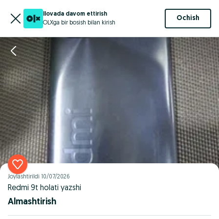
Ilovada davom ettirish
Ochish
OLXga bir bosish bilan kirish
Joylashtirildi
10/07/2026
Redmi 9t holati yazshi
Almashtirish