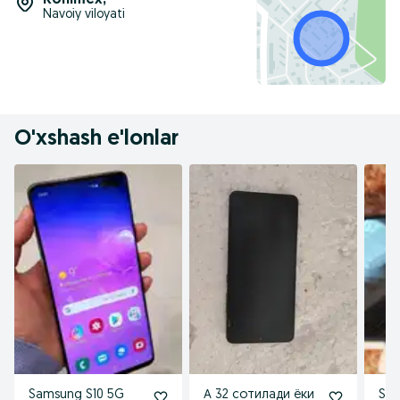
Konimex
,
Navoiy viloyati
O'xshash e'lonlar
Samsung S10 5G
А 32 сотилади ёки
Sam