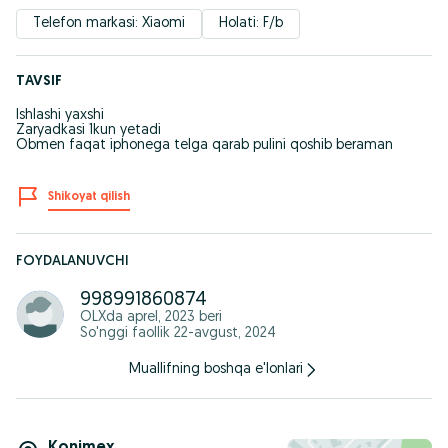
Telefon markasi: Xiaomi
Holati: F/b
TAVSIF
Ishlashi yaxshi
Zaryadkasi 1kun yetadi
Obmen faqat iphonega telga qarab pulini qoshib beraman
Shikoyat qilish
FOYDALANUVCHI
998991860874
OLXda
aprel, 2023
beri
So'nggi faollik 22-avgust, 2024
Muallifning boshqa e'lonlari