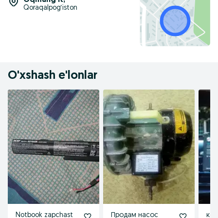
Oqmangʻit
,
Qoraqalpog‘iston
O'xshash e'lonlar
Notbook zapchast
Продам насос
ком