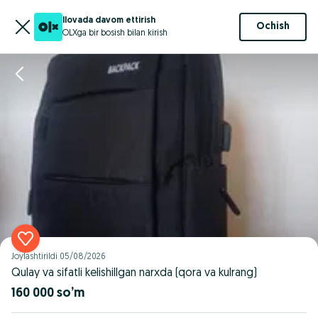
Ilovada davom ettirish
Ochish
OLXga bir bosish bilan kirish
Joylashtirildi
05/08/2026
Qulay va sifatli kelishillgan narxda (qora va kulrang)
160 000 so’m