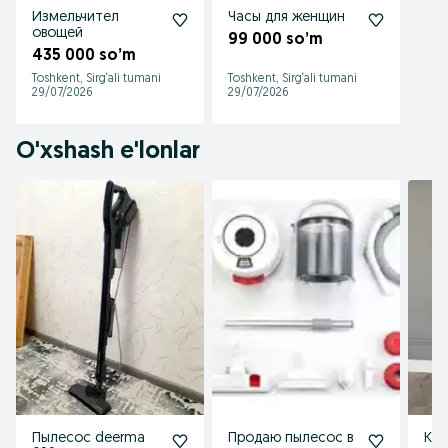
Измельчител
Часы для женщин
овощей
99 000 so’m
435 000 so’m
Toshkent, Sirg‘ali tumani
Toshkent, Sirg‘ali tumani
29/07/2026
29/07/2026
O'xshash e'lonlar
Пылесос deerma
Продаю пылесос в
Ко