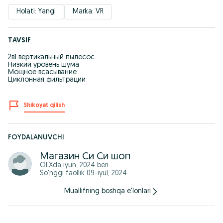
Holati: Yangi
Marka: VR
TAVSIF
2в1 вертикальный пылесос
Низкий уровень шума
Мощное всасывание
Циклонная фильтрации
Shikoyat qilish
FOYDALANUVCHI
Магазин Си Си шоп
OLXda
iyun, 2024
beri
So'nggi faollik 09-iyul, 2024
Muallifning boshqa e'lonlari