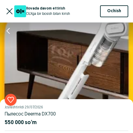
Ilovada davom ettirish
Ochish
OLXga bir bosish bilan kirish
Joylashtirildi
29/07/2026
Пылесос Deerma DX700
550 000 so’m