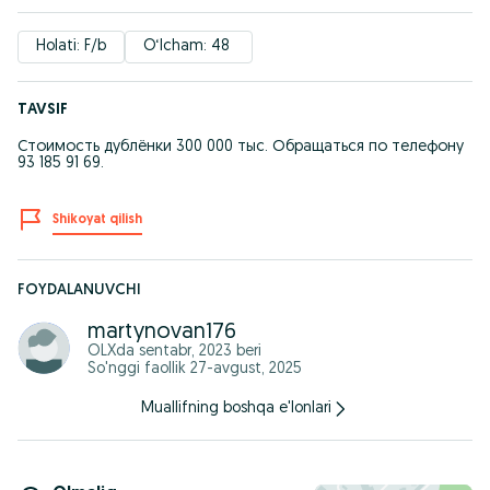
Holati: F/b
O‘lcham: 48 
TAVSIF
Стоимость дублёнки 300 000 тыс. Обращаться по телефону
93 185 91 69.
Shikoyat qilish
FOYDALANUVCHI
martynovan176
OLXda
sentabr, 2023
beri
So'nggi faollik 27-avgust, 2025
Muallifning boshqa e'lonlari