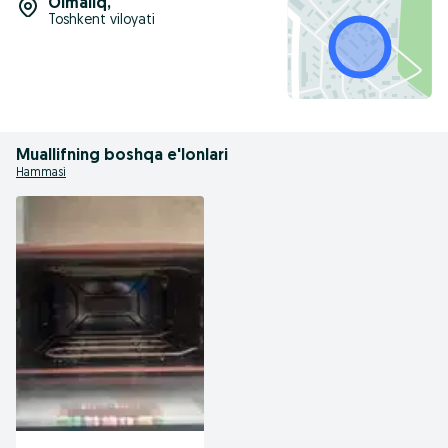
Olmaliq
,
Toshkent viloyati
Muallifning boshqa e'lonlari
Hammasi