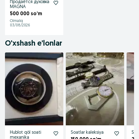
Продаётся духовка
MAGNA
500 000 so’m
Olmaliq
03/08/2026
O'xshash e'lonlar
Hublot qòl soati
Soatlar kaleksiya
Soa
mexanika