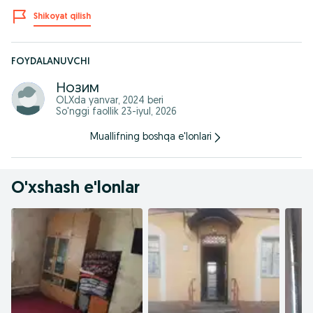
Shikoyat qilish
FOYDALANUVCHI
Нозим
OLXda
yanvar, 2024
beri
So'nggi faollik 23-iyul, 2026
Muallifning boshqa e'lonlari
O'xshash e'lonlar