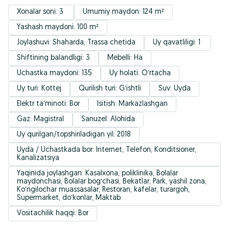
Xonalar soni: 3 
Umumiy maydon: 124 m²
Yashash maydoni: 100 m²
Joylashuvi: Shaharda, Trassa chetida
Uy qavatliligi: 1 
Shiftining balandligi: 3
Mebelli: Ha
Uchastka maydoni: 135
Uy holati: Oʻrtacha
Uy turi: Kottej
Qurilish turi: Gʻishtli
Suv: Uyda
Elektr taʼminoti: Bor
Isitish: Markazlashgan
Gaz: Magistral
Sanuzel: Alohida
Uy qurilgan/topshiriladigan yil: 2018
Uyda / Uchastkada bor: Internet, Telefon, Konditsioner, 
Kanalizatsiya
Yaqinida joylashgan: Kasalxona, poliklinika, Bolalar 
maydonchasi, Bolalar bogʻchasi, Bekatlar, Park, yashil zona, 
Koʻngilochar muassasalar, Restoran, kafelar, turargoh, 
Supermarket, doʻkonlar, Maktab
Vositachilik haqqi: Bor