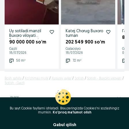
Uy sotiladi.manzil
Katej Chorug Buxoro
Газ
Buxoro viloyati
tuman
83
Romitan tumani
90 000 000 so’m
202 549 900 so’m
gazli shaharchasida
Gazli
Galaosiyo
Gazl
18/07/2026
18/07/2026
01/
50 m²
72 m²
Bosh sahifa
Ko'chmas mulk
Xususiy uylar
Sotish
Sotish - Buxoro viloyati
Sotish - Gazli
RUKN
Bu sayt Cookie fayllarni ishlatadi. Brauzeringizda Cookies'ni sozlashingiz
ID:
58385317
mumkin.
Ko'proq ma'lumot olish
Ko‘rishlar: 1763
Qabul qilish
Qo'ng'iroq / SMS
Xabar yozish