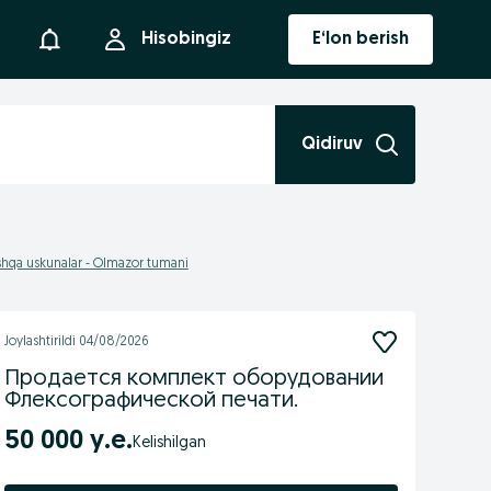
Bildirishnoma
Hisobingiz
E‘lon berish
Qidiruv
hqa uskunalar - Olmazor tumani
Joylashtirildi
04/08/2026
Продается комплект оборудовании
Флексографической печати.
50 000 у.е.