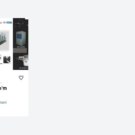
полным
o’m
mani