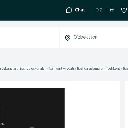
Chat
O'Z
РУ
 uskunalar
Boshqa uskunalar - Toshkent viloyati
Boshqa uskunalar - Toshkent
Bos