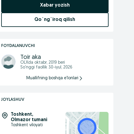
Xabar yozish
Qo`ng`iroq qilish
FOYDALANUVCHI
Toir aka
OLXda
oktabr, 2019
beri
So'nggi faollik 30-iyul, 2026
Muallifning boshqa e'lonlari
JOYLASHUV
Toshkent
,
Olmazor tumani
Toshkent viloyati