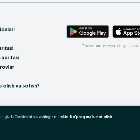
idalari
Телефонингиз учун бепул илова
ritasi
 xaritasi
rovlar
 olish va sotish?
uzeringizda Cookies'ni sozlashingiz mumkin.
Ko'proq ma'lumot olish