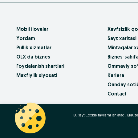
Mobil ilovalar
Xavfsizlik qo
Yordam
Sayt xaritasi
Pullik xizmatlar
Mintaqalar xa
OLX da biznes
Biznes-sahifa
Foydalanish shartlari
Ommaviy so‘
Maxfiylik siyosati
Kariera
Qanday sotib
Contact
OLX.bg
OLX.pl
OLX.ro
OLX.ua
OLX.pt
Bu sayt Cookie fayllarni ishlatadi. Bra