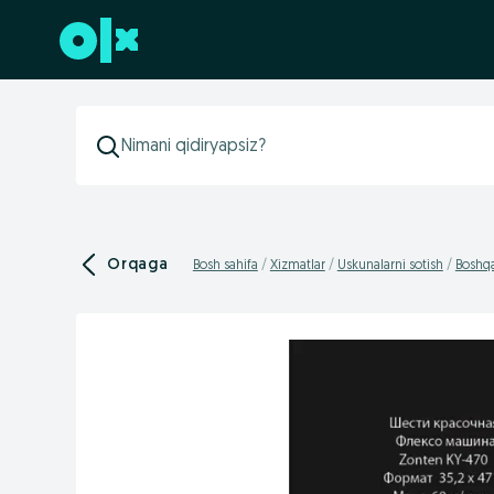
Futerga oʻtish
Orqaga
Bosh sahifa
Xizmatlar
Uskunalarni sotish
Boshqa