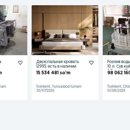
а
Двухспальная кровать
Розлив воды
1299$ есть в наличии
10 л. Сув к
0,5л дан 10
m
15 534 481 so’m
98 062 16
mani
Toshkent, Yunusobod tumani
Toshkent, Chi
30/07/2026
01/08/2026