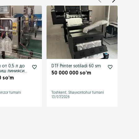
 от 0,5 л до
DTF Printer sotiladi 60 sm
Arend
уйиш линияси
50 000 000 so’m
9 56
 литргача.
0 so’m
Urgan
Bugund
lonzor tumani
Toshkent, Shayxontohur tumani
13/07/2026
3 