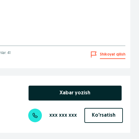
hlar: 41
Shikoyat qilish
Xabar yozish
xxx xxx xxx
Ko'rsatish