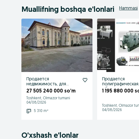
Muallifning boshqa e'lonlari
Hammasi
Продается
Продается
недвижимость, для
полиграфическая
создания
оборудование с 
27 505 240 000 so’m
1 195 880 000 s
многопрофильного
комплектом
Toshkent, Olmazor tumani
предприятие.
04/08/2026
Toshkent, Olmazor tu
04/08/2026
5 310 m²
O'xshash e'lonlar