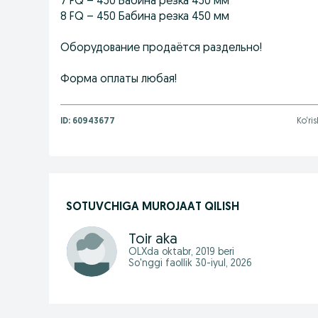
7 FQ – 450 Бабина резка 450 мм
8 FQ – 450 Бабина резка 450 мм
Оборудование продаётся раздельно!
Форма оплаты любая!
ID:
60943677
Ko‘ris
SOTUVCHIGA MUROJAAT QILISH
Toir aka
OLXda
oktabr, 2019
beri
So'nggi faollik 30-iyul, 2026