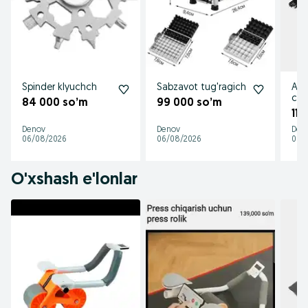
Spinder klyuchch
Sabzavot tug'ragich
Avt
cha
84 000 so’m
99 000 so’m
117
Denov
Denov
Den
06/08/2026
06/08/2026
06/
O'xshash e'lonlar