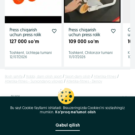
Press chiqarish
Press chiqarish
Qori
uchun press rolik
uchun press rolik
uch
127 000 so’m
109 000 so’m
10
Toshkent, Uchtepa tumani
Toshkent, Chilonzor tumani
Kito
12/07/2026
11/07/2026
10/0
Bosh sahifa
Xobbi, dam olish sport
Sport-dam olish
Atletika-fitnes
Atletika-fitnes - Surxondaryo viloyati
Atletika-fitnes - Denov
RUKN
Bu sayt Cookie fayllarni ishlatadi. Brauzeringizda Cookies'ni sozlashingiz
ID:
56647461
mumkin.
Ko'proq ma'lumot olish
Ko‘rishlar: 368
Qabul qilish
Xabar yozish