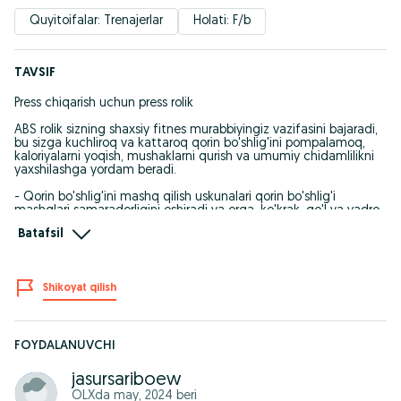
Quyitoifalar: Trenajerlar
Holati: F/b
TAVSIF
Press chiqarish uchun press rolik
ABS rolik sizning shaxsiy fitnes murabbiyingiz vazifasini bajaradi,
bu sizga kuchliroq va kattaroq qorin bo'shlig'ini pompalamoq,
kaloriyalarni yoqish, mushaklarni qurish va umumiy chidamlilikni
yaxshilashga yordam beradi.
- Qorin bo'shlig'ini mashq qilish uskunalari qorin bo'shlig'i
mashqlari samaradorligini oshiradi va orqa, ko'krak, qo'l va yadro
mushaklarini kuchaytirishga yordam beradi.
Batafsil
- Bizning qorin g'ildiragimiz yangi boshlanuvchilar uchun
qulayroqdir.
Shikoyat qilish
- G'ildiraklardagi ergonomik tutqichlar va tirsaklarni qo'llab-
quvvatlash paneli qo'l mushaklarini maksimal darajada oshiradi.
- Qorin bo'shlig'i mashqlari uskunalari yadro kuchini yaxshilaydi,
muvozanatni yaxshilaydi, holatni yaxshilaydi va o'tirish natijasida
FOYDALANUVCHI
yuzaga keladigan beldagi noqulaylikni kamaytiradi. Mahsulot
narxi: 177000 so'm
jasursariboew
To'lovni mahsulotni qo'lingizga olganda qilasiz
OLXda
may, 2024
beri
O\'zbekiston boylab yetqazib berish xizmati mavjud