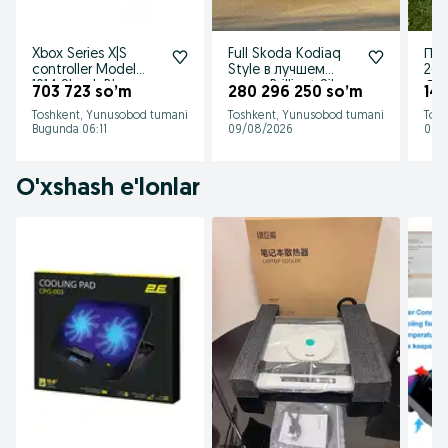
Xbox Series X|S
Full Skoda Kodiaq
Про
controller Model
Style в лучшем
201
1914 Shock Blue
цвете Brilliant Silver
Ды
703 723 so’m
280 296 250 so’m
141
Metallic
(Sm
Toshkent, Yunusobod tumani
Toshkent, Yunusobod tumani
Tosh
Bugunda 06:11
09/08/2026
09/
O'xshash e'lonlar