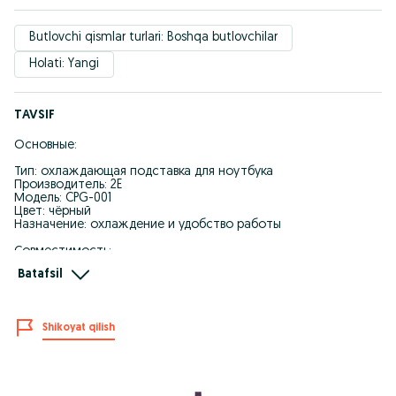
Butlovchi qismlar turlari: Boshqa butlovchilar
Holati: Yangi
TAVSIF
Основные:
Тип: охлаждающая подставка для ноутбука
Производитель: 2E
Модель: CPG-001
Цвет: чёрный
Назначение: охлаждение и удобство работы
Совместимость:
Batafsil
Подходит для ноутбуков с диагональю до 15.6" (в некоторых
случаях до 17")
Охлаждение:
Shikoyat qilish
Количество вентиляторов: 1
Размер вентилятора: ≈ 120 мм
Тип охлаждения: активное
Питание: USB