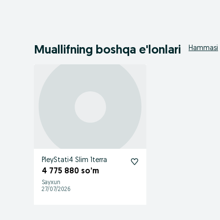
Muallifning boshqa e'lonlari
Hammasi
PleyStati4 Slim 1terra
4 775 880 so’m
Sayxun
27/07/2026