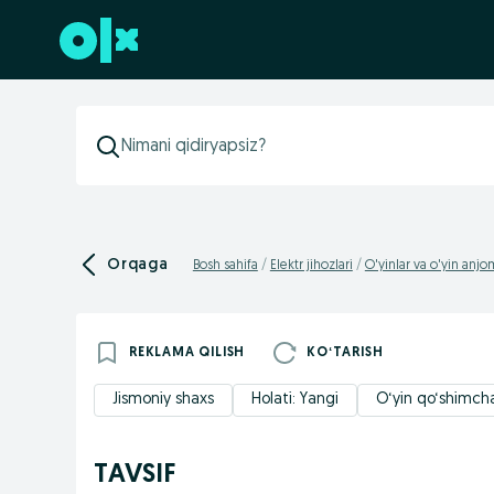
Futerga oʻtish
Orqaga
Bosh sahifa
Elektr jihozlari
O'yinlar va o'yin anjo
REKLAMA QILISH
KOʻTARISH
Jismoniy shaxs
Holati: Yangi
O‘yin qo‘shimchas
TAVSIF