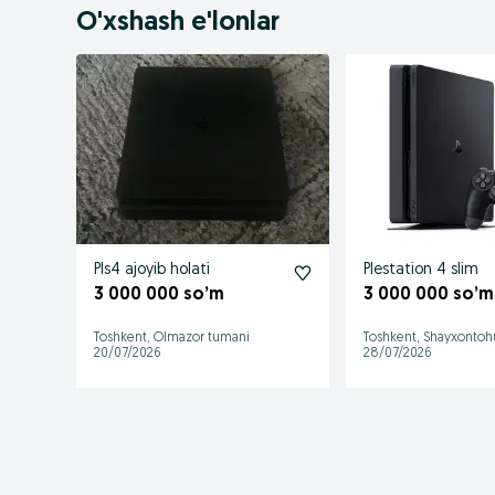
O'xshash e'lonlar
Pls4 ajoyib holati
Plestation 4 slim
3 000 000 so’m
3 000 000 so’m
Toshkent, Olmazor tumani
Toshkent, Shayxontoh
20/07/2026
28/07/2026