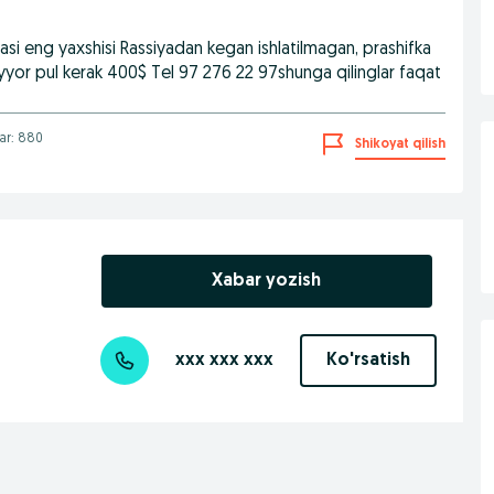
yasi eng yaxshisi Rassiyadan kegan ishlatilmagan, prashifka
yyor pul kerak 400$ Tel 97 276 22 97shunga qilinglar faqat
lar: 880
Shikoyat qilish
Xabar yozish
xxx xxx xxx
Ko'rsatish