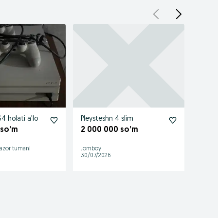
4 holati a’lo
Pleysteshn 4 slim
Plesht
bor p
 so’m
2 000 000 so’m
bitasi
2 00
azor tumani
Jomboy
Chust
30/07/2026
19/07/