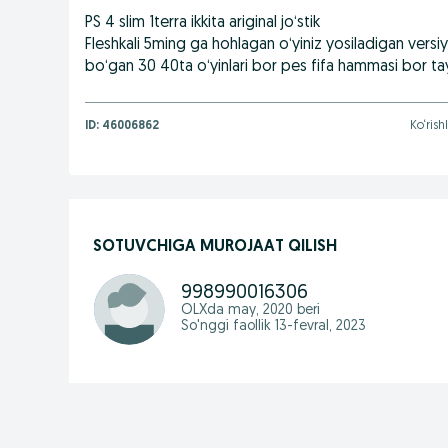
PS 4 slim 1terra ikkita ariginal jo‘stik
Fleshkali 5ming ga hohlagan o‘yiniz yosiladigan versi
bo‘gan 30 40ta o‘yinlari bor pes fifa hammasi bor ta
ID:
46006862
Ko‘rish
SOTUVCHIGA MUROJAAT QILISH
998990016306
OLXda
may, 2020
beri
So'nggi faollik 13-fevral, 2023