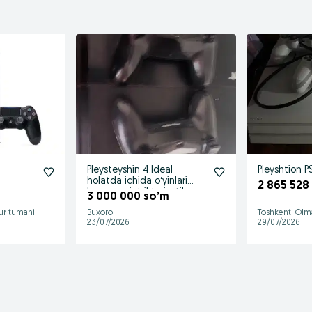
Pleysteyshin 4.Ideal
Pleyshtion PS
holatda ichida oʻyinlari
2 865 528
ham mavjut ikta jostik
3 000 000 so’m
ur tumani
Buxoro
Toshkent, Olm
23/07/2026
29/07/2026