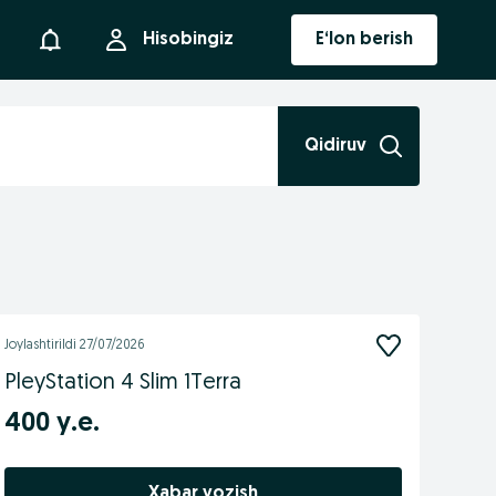
Bildirishnoma
Hisobingiz
E‘lon berish
Qidiruv
Joylashtirildi
27/07/2026
PleyStation 4 Slim 1Terra
400 у.е.
Xabar yozish