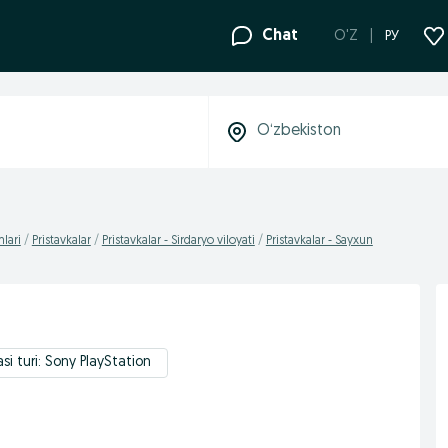
Chat
O'Z
РУ
mlari
Pristavkalar
Pristavkalar - Sirdaryo viloyati
Pristavkalar - Sayxun
i turi: Sony PlayStation