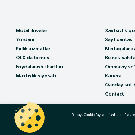
Mobil ilovalar
Xavfsizlik qo
Yordam
Sayt xaritasi
Pullik xizmatlar
Mintaqalar xa
OLX da biznes
Biznes-sahifa
Foydalanish shartlari
Ommaviy so‘
Maxfiylik siyosati
Kariera
Qanday sotib
Contact
OLX.bg
OLX.pl
OLX.ro
OLX.ua
OLX.pt
Bu sayt Cookie fayllarni ishlatadi. Bra