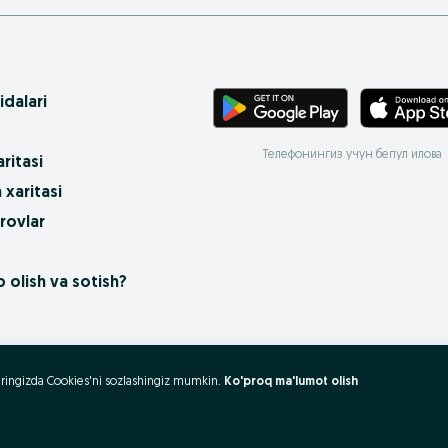
idalari
Телефонингиз учун бепул илова
ritasi
 xaritasi
rovlar
 olish va sotish?
uzeringizda Cookies'ni sozlashingiz mumkin.
Ko'proq ma'lumot olish