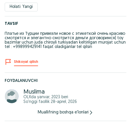
Holati: Yangi
TAVSIF
Платье из Турции привезли новое с этикеткой очень красиво
смотрятся и элегантно смотрится деньги договоримся) toy
bazimlar uchun juda chiroyli turkiyadan keltirilgan murojat uchun
tel : +998999429141 faqat oladiganlar tel qilsin
Shikoyat qilish
FOYDALANUVCHI
Muslima
OLXda
yanvar, 2023
beri
So'nggi faollik 28-aprel, 2026
Muallifning boshqa e'lonlari