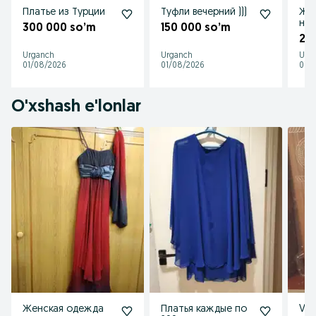
Платье из Турции
Туфли вечерний )))
Женск
нов
300 000 so’m
150 000 so’m
25
Urganch
Urganch
Urg
01/08/2026
01/08/2026
01/
O'xshash e'lonlar
Женская одежда
Платья каждые по
Vec