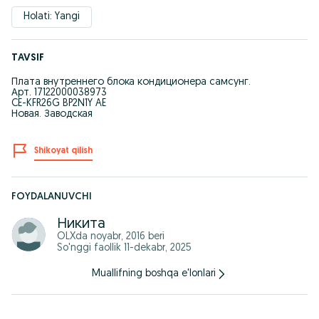
Holati: Yangi
TAVSIF
Плата внутреннего блока кондиционера самсунг.
Арт. 17122000038973
CE-KFR26G BP2N1Y AE
Новая. Заводская
Shikoyat qilish
FOYDALANUVCHI
Никита
OLXda
noyabr, 2016
beri
So'nggi faollik 11-dekabr, 2025
Muallifning boshqa e'lonlari