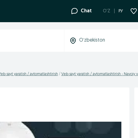
Chat
O'Z
РУ
Veb-sayt yaratish / avtomatlashtirish
Veb-sayt yaratish / avtomatlashtirish - Navoiy v