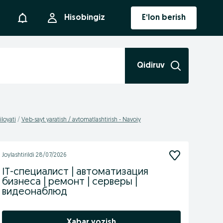
Bildirishnoma
Hisobingiz
E‘lon berish
Qidiruv
iloyati
Veb-sayt yaratish / avtomatlashtirish - Navoiy
Joylashtirildi
28/07/2026
IT-специалист | автоматизация
бизнеса | ремонт | серверы |
видеонаблюд
Xabar yozish