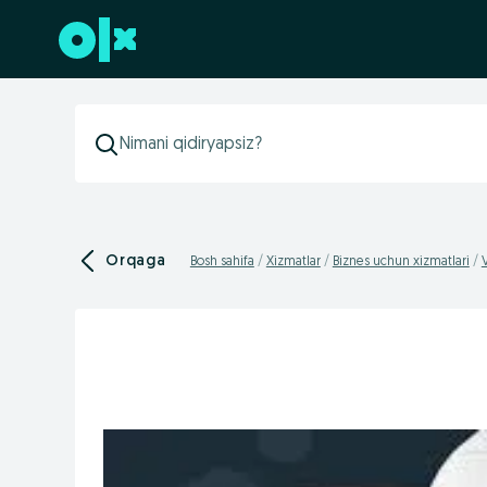
Futerga oʻtish
Orqaga
Bosh sahifa
Xizmatlar
Biznes uchun xizmatlari