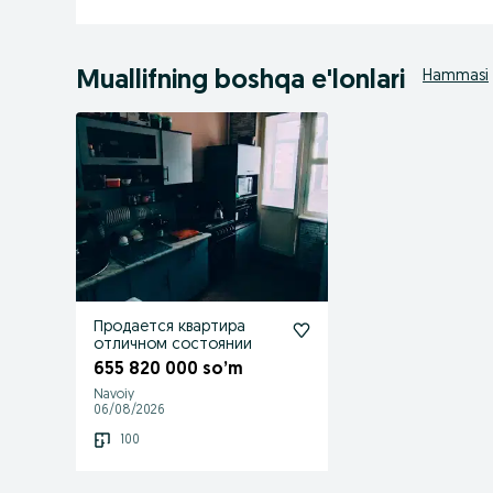
Muallifning boshqa e'lonlari
Hammasi
Продается квартира
отличном состоянии
655 820 000 so’m
Navoiy
06/08/2026
100