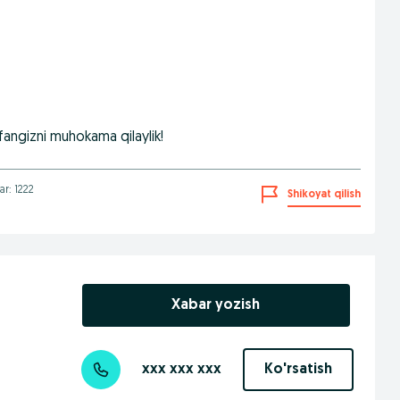
angizni muhokama qilaylik!
lar: 1222
Shikoyat qilish
Xabar yozish
xxx xxx xxx
Ko'rsatish