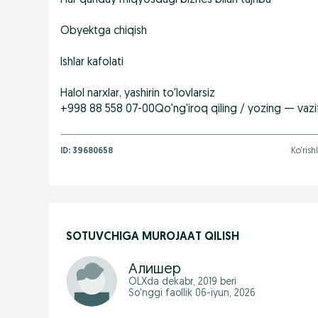
Har qanday miqyosdagi biznes bilan tajriba
Obyektga chiqish
Ishlar kafolati
Halol narxlar, yashirin to'lovlarsiz
+998 88 558 07-00Qo'ng'iroq qiling / yozing — vazif
ID:
39680658
Ko‘rish
SOTUVCHIGA MUROJAAT QILISH
Алишер
OLXda
dekabr, 2019
beri
So'nggi faollik 06-iyun, 2026