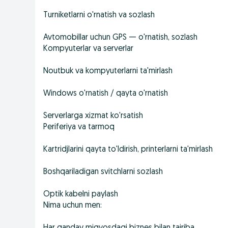
Turniketlarni o'rnatish va sozlash
Avtomobillar uchun GPS — o'rnatish, sozlash
Kompyuterlar va serverlar
Noutbuk va kompyuterlarni ta'mirlash
Windows o'rnatish / qayta o'rnatish
Serverlarga xizmat ko'rsatish
Periferiya va tarmoq
Kartridjlarini qayta to'ldirish, printerlarni ta'mirlash
Boshqariladigan svitchlarni sozlash
Optik kabelni paylash
Nima uchun men: