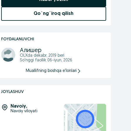
Qo`ng`iroq qilish
FOYDALANUVCHI
Алишер
OLXda
dekabr, 2019
beri
So'nggi faollik 06-iyun, 2026
Muallifning boshqa e'lonlari
JOYLASHUV
Navoiy
,
Navoiy viloyati