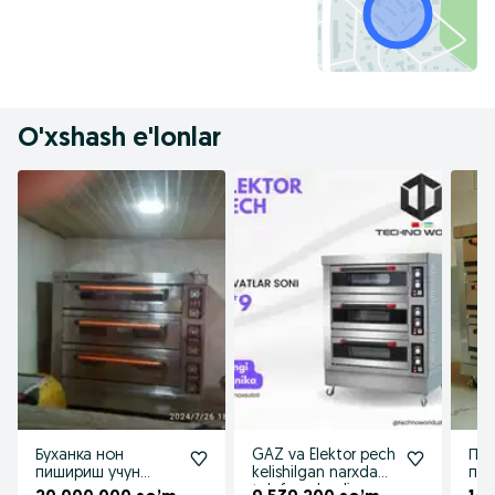
O'xshash e'lonlar
Буханка нон
GAZ va Elektor pech
Печ
пишириш учун
kelishilgan narxda
пи
печка мишалка
telefon olrqali
пиш