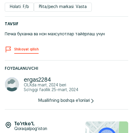
Holati: F/b
Plita/pech markasi: Vasta
TAVSIF
Печка буханка ва нон махсулотлар тайёрлаш учун
Shikoyat qilish
FOYDALANUVCHI
ergas2284
OLXda
mart, 2024
beri
So'nggi faollik 25-mart, 2024
Muallifning boshqa e'lonlari
To'rtko'l
,
Qoraqalpog‘iston