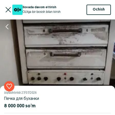
Ilovada davom ettirish
Ochish
OLXga bir bosish bilan kirish
Joylashtirildi
27/07/2026
Печка для буханки
8 000 000 so’m