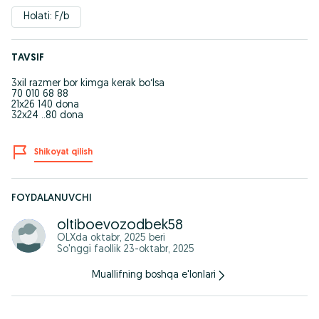
Holati: F/b
TAVSIF
3xil razmer bor kimga kerak boʻlsa
70 010 68 88
21x26 140 dona
32x24 ..80 dona
Shikoyat qilish
FOYDALANUVCHI
oltiboevozodbek58
OLXda
oktabr, 2025
beri
So'nggi faollik 23-oktabr, 2025
Muallifning boshqa e'lonlari