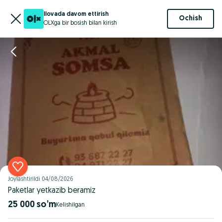
Ilovada davom ettirish
Ochish
OLXga bir bosish bilan kirish
Joylashtirildi
04/08/2026
Paketlar yetkazib beramiz
25 000 so’m