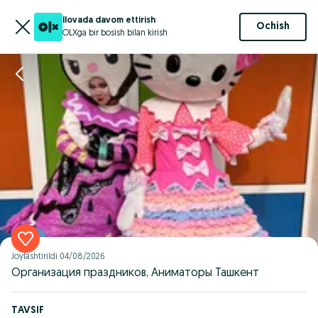
Ilovada davom ettirish
Ochish
OLXga bir bosish bilan kirish
Joylashtirildi
04/08/2026
Организация праздников, Аниматоры Ташкент
TAVSIF