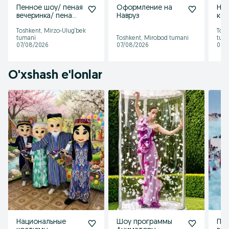
Пенное шоу/ пеная
Оформление на
На
вечеринка/ пена
Навруз
ко
шоу
Toshkent, Mirzo-Ulug‘bek
Tosh
tumani
Toshkent, Mirobod tumani
tum
07/08/2026
07/08/2026
07/
O'xshash e'lonlar
Национальные
Шоу программы
Пен