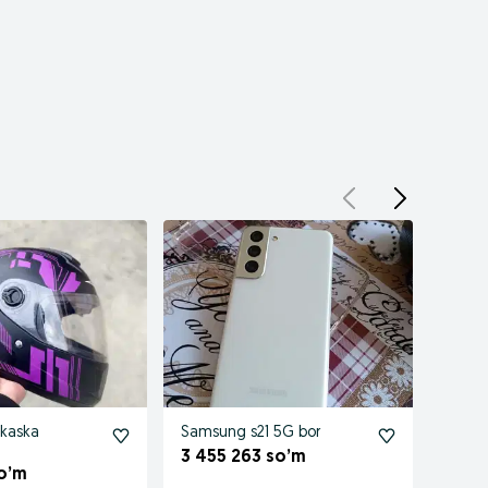
 kaska
Samsung s21 5G bor
Сама
бор
3 455 263 so’m
o’m
30 0