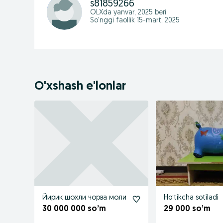
s81859266
OLXda
yanvar, 2025
beri
So'nggi faollik 15-mart, 2025
O'xshash e'lonlar
Йирик шохли чорва моли
Hoʻtikcha sotiladi
30 000 000 so’m
29 000 so’m