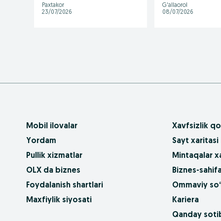
Paxtakor
G'allaorol
23/07/2026
08/07/2026
Mobil ilovalar
Xavfsizlik qo
Yordam
Sayt xaritasi
Pullik xizmatlar
Mintaqalar xa
OLX da biznes
Biznes-sahifa
Foydalanish shartlari
Ommaviy so‘
Maxfiylik siyosati
Kariera
Qanday sotib