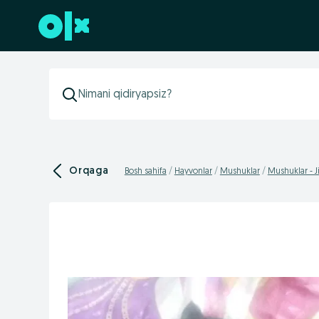
Futerga oʻtish
Orqaga
Bosh sahifa
Hayvonlar
Mushuklar
Mushuklar - Ji