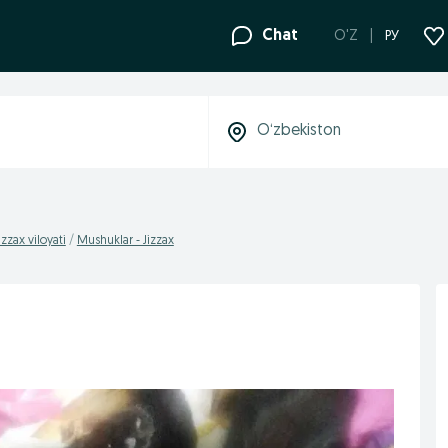
Chat
O'Z
РУ
zzax viloyati
Mushuklar - Jizzax