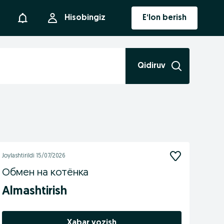
Bildirishnoma
Hisobingiz
E‘lon berish
Qidiruv
Joylashtirildi
15/07/2026
Обмен на котёнка
Almashtirish
Xabar yozish