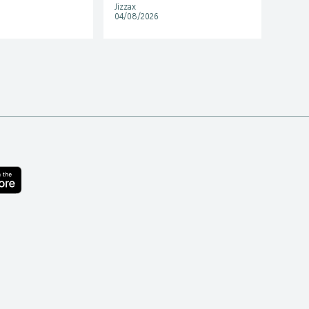
Jizzax
Jizzax
04/08/2026
22/07/