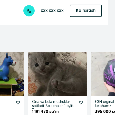
xxx xxx xxx
Ko'rsatish
Ona va bola mushuklar
FGN orginal
sotiladi. Bolachalari 1 oylik .
kelishamz
Toza mushukchala
1 191 470 so’m
395 000 s