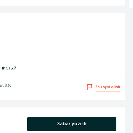
 чистый
lar: 836
Shikoyat qilish
Xabar yozish