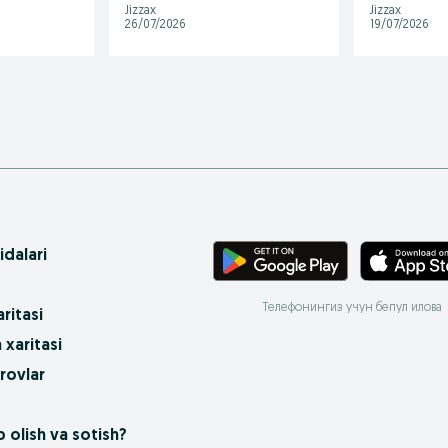
Jizzax
Jizzax
26/07/2026
19/07/2026
idalari
Телефонингиз учун бепул илова
ritasi
 xaritasi
rovlar
 olish va sotish?