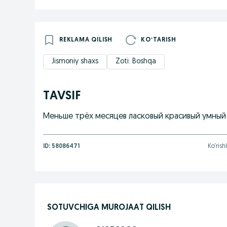
REKLAMA QILISH
KOʻTARISH
Jismoniy shaxs
Zoti: Boshqa
TAVSIF
Меньше трёх месяцев ласковый красивый умный
ID:
58086471
Ko‘rish
SOTUVCHIGA MUROJAAT QILISH