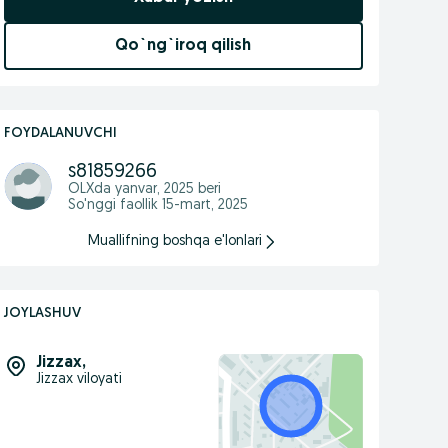
Qo`ng`iroq qilish
FOYDALANUVCHI
s81859266
OLXda
yanvar, 2025
beri
So'nggi faollik 15-mart, 2025
Muallifning boshqa e'lonlari
JOYLASHUV
Jizzax
,
Jizzax viloyati