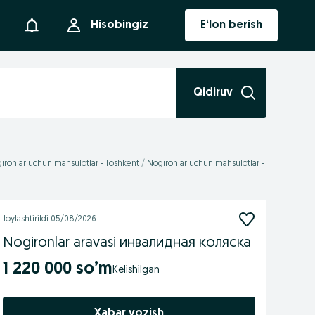
Bildirishnoma
Hisobingiz
E‘lon berish
Qidiruv
ironlar uchun mahsulotlar - Toshkent
Nogironlar uchun mahsulotlar -
Joylashtirildi
05/08/2026
Nogironlar aravasi инвалидная коляска
1 220 000 so’m
Xabar yozish