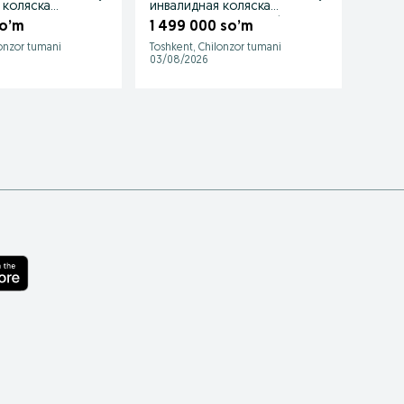
 коляска
инвалидная коляска
инвал
 коляски
инвалидные коляски trvrg
лёгка
so’m
1 499 000 so’m
1 39
lonzor tumani
Toshkent, Chilonzor tumani
Toshke
03/08/2026
28/07/