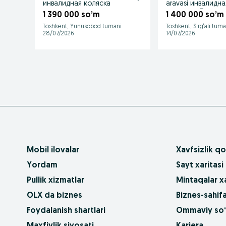
инвалидная коляска
aravasi инвалидна
коляска в Ташкен
1 390 000 so’m
1 400 000 so’m
Toshkent, Yunusobod tumani
Toshkent, Sirg‘ali tuma
28/07/2026
14/07/2026
Mobil ilovalar
Xavfsizlik qo
Yordam
Sayt xaritasi
Pullik xizmatlar
Mintaqalar xa
OLX da biznes
Biznes-sahifa
Foydalanish shartlari
Ommaviy so‘
Maxfiylik siyosati
Kariera