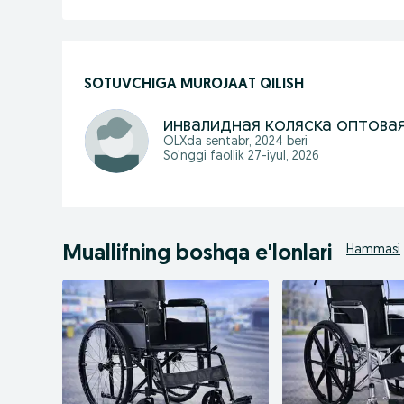
SOTUVCHIGA MUROJAAT QILISH
инвалидная коляска оптова
OLXda
sentabr, 2024
beri
So'nggi faollik 27-iyul, 2026
Muallifning boshqa e'lonlari
Hammasi