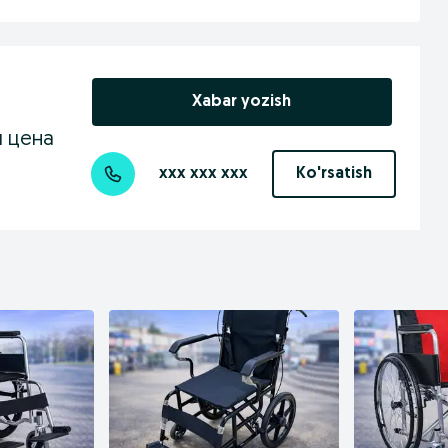
Xabar yozish
я цена
xxx xxx xxx
Ko'rsatish