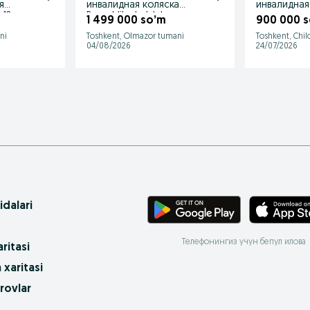
я
инвалидная коляска
инвалидная
т12
Respublika bo'ylab
инвалидные
1 499 000 so’m
900 000 
dostavka
GGG
ni
Toshkent, Olmazor tumani
Toshkent, Chi
04/08/2026
24/07/2026
idalari
Телефонингиз учун бепул илова
ritasi
 xaritasi
rovlar