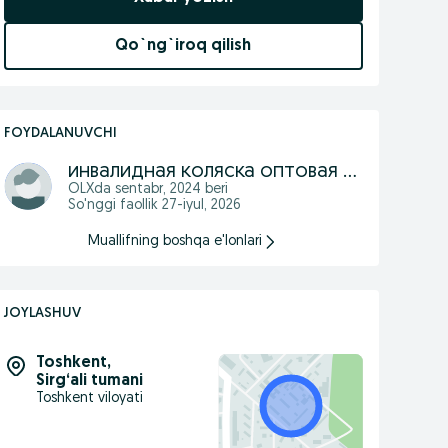
Qo`ng`iroq qilish
FOYDALANUVCHI
инвалидная коляска оптовая цена
OLXda
sentabr, 2024
beri
So'nggi faollik 27-iyul, 2026
Muallifning boshqa e'lonlari
JOYLASHUV
Toshkent
,
Sirg‘ali tumani
Toshkent viloyati