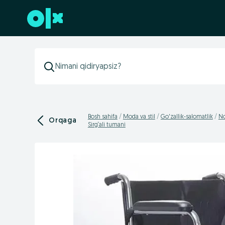
Futerga oʻtish
Bosh sahifa
Moda va stil
Go'zallik-salomatlik
No
Orqaga
Sirg‘ali tumani