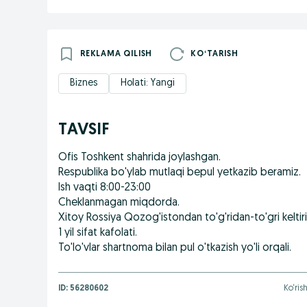
REKLAMA QILISH
KOʻTARISH
Biznes
Holati: Yangi
TAVSIF
Ofis Toshkent shahrida joylashgan.
Respublika bo'ylab mutlaqi bepul yetkazib beramiz.
Ish vaqti 8:00-23:00
Cheklanmagan miqdorda.
Xitoy Rossiya Qozog'istondan to'g'ridan-to'gri keltir
1 yil sifat kafolati.
To'lo'vlar shartnoma bilan pul o'tkazish yo'li orqali.
ID:
56280602
Ko‘rish