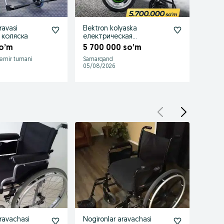
ravasi
Elektron kolyaska
Nogiro
 коляска
електрическая
инвал
инвалидная коляска
o’m
5 700 000 so’m
821 
temir tumani
Samarqand
Toshke
05/08/2026
05/08
ravachasi
Nogironlar aravachasi
Nogiro