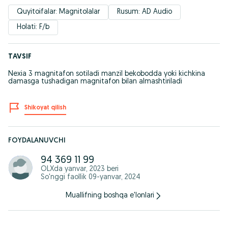
Quyitoifalar: Magnitolalar
Rusum: AD Audio
Holati: F/b
TAVSIF
Nexia 3 magnitafon sotiladi manzil bekobodda yoki kichkina
damasga tushadigan magnitafon bilan almashtiriladi
Shikoyat qilish
FOYDALANUVCHI
94 369 11 99
OLXda
yanvar, 2023
beri
So'nggi faollik 09-yanvar, 2024
Muallifning boshqa e'lonlari