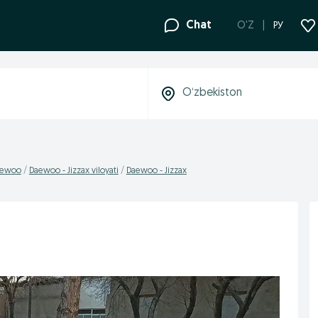
Chat
O'Z
РУ
aewoo
Daewoo - Jizzax viloyati
Daewoo - Jizzax