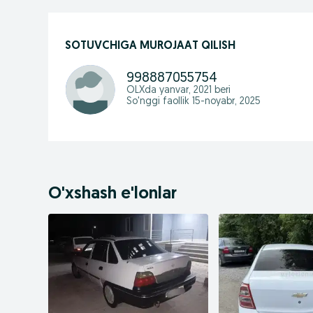
SOTUVCHIGA MUROJAAT QILISH
998887055754
OLXda
yanvar, 2021
beri
So'nggi faollik 15-noyabr, 2025
O'xshash e'lonlar