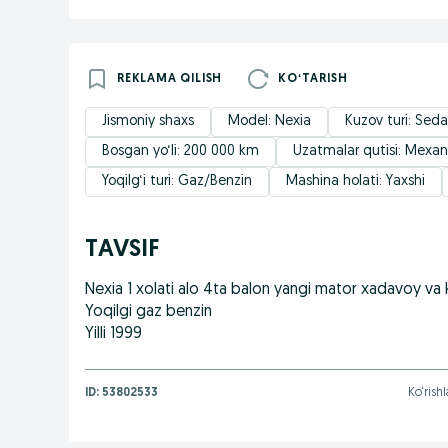
REKLAMA QILISH
KOʻTARISH
Jismoniy shaxs
Model: Nexia
Kuzov turi: Sed
Bosgan yo‘li: 200 000 km
Uzatmalar qutisi: Mexan
Yoqilg‘i turi: Gaz/Benzin
Mashina holati: Yaxshi
TAVSIF
Nexia 1 xolati alo 4ta balon yangi mator xadavoy va
Yoqilgi gaz benzin
Yilli 1999
ID:
53802533
Ko‘rishl