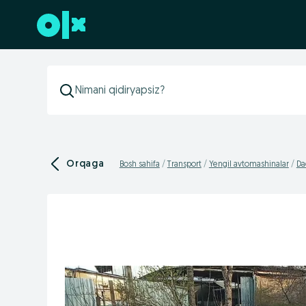
Futerga oʻtish
Orqaga
Bosh sahifa
Transport
Yengil avtomashinalar
D