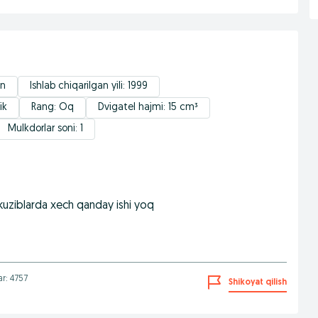
an
Ishlab chiqarilgan yili: 1999
ik
Rang: Oq
Dvigatel hajmi: 15 cm³
Mulkdorlar soni: 1
 kuziblarda xech qanday ishi yoq
ar: 4757
Shikoyat qilish