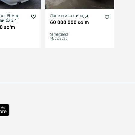
онс 99 мын
Ласетти сотилади
Дезе
ан бар 4
камаз
60 000 000 so’m
он люкс
kama
0 so’m
100 
Samarqand
Jizzax
14/07/2026
08/07/