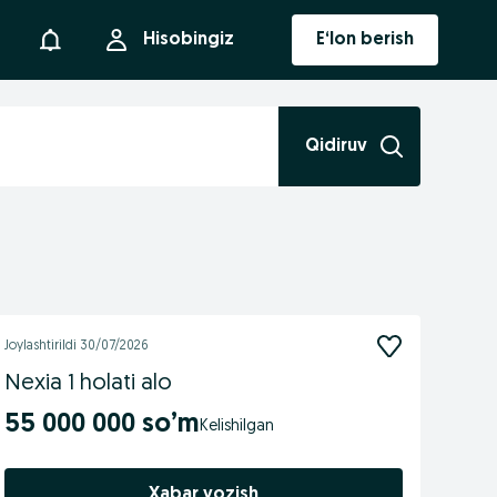
Bildirishnoma
Hisobingiz
E‘lon berish
Qidiruv
Joylashtirildi
30/07/2026
Nexia 1 holati alo
55 000 000 so’m
Xabar yozish