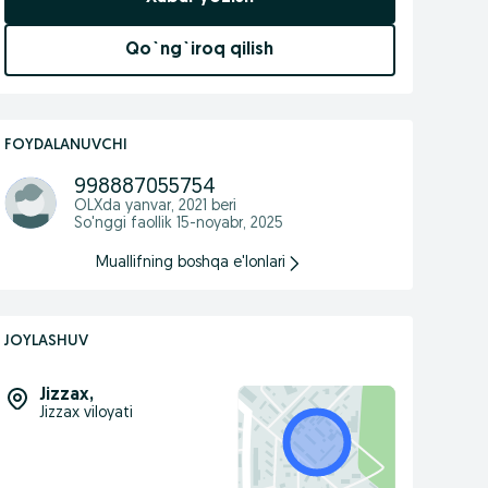
Qo`ng`iroq qilish
FOYDALANUVCHI
998887055754
OLXda
yanvar, 2021
beri
So'nggi faollik 15-noyabr, 2025
Muallifning boshqa e'lonlari
JOYLASHUV
Jizzax
,
Jizzax viloyati