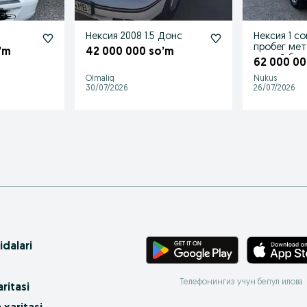
1
Нексия 2008 1.5 Донс
Нексия 1 с
пробег мет
’m
42 000 000 so’m
мягкий бал
62 000 00
кондиор
Olmaliq
Nukus
30/07/2026
26/07/2026
idalari
Телефонингиз учун бепул илова
ritasi