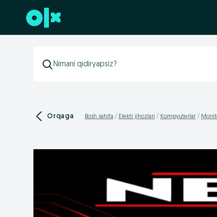
Futerga oʻtish
Orqaga
Bosh sahifa
Elektr jihozlari
Kompyuterlar
Monit