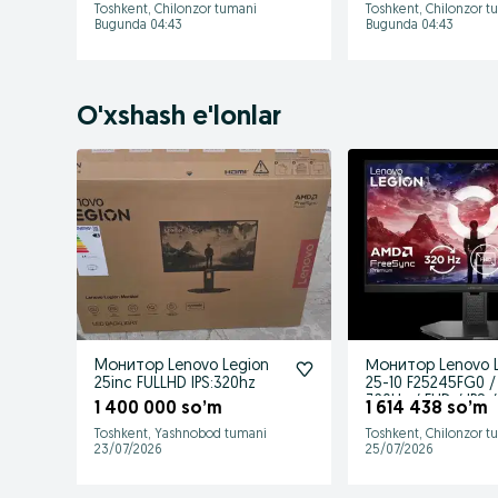
Toshkent, Chilonzor tumani
Toshkent, Chilonzor t
Bugunda 04:43
Bugunda 04:43
O'xshash e'lonlar
Mонитоp Lenovo Legion
Монитор Lenovo 
25inc FULLHD IPS:320hz
25-10 F25245FG0 / 
320Hz / FHD / IPS /
1 400 000 so’m
1 614 438 so’m
Toshkent, Yashnobod tumani
Toshkent, Chilonzor t
23/07/2026
25/07/2026