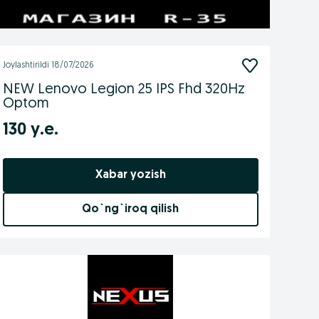
Joylashtirildi
18/07/2026
NEW Lenovo Legion 25 IPS Fhd 320Hz
Optom
130 у.е.
Xabar yozish
Qo`ng`iroq qilish