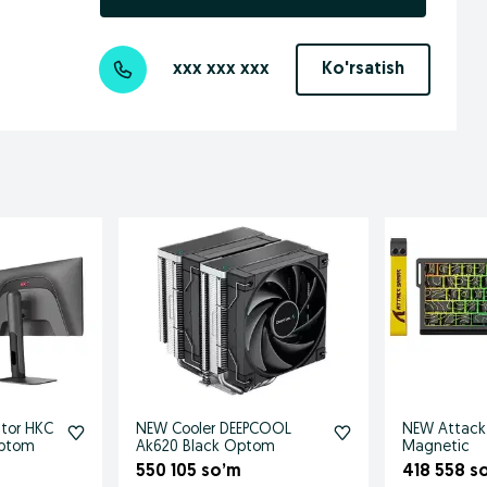
xxx xxx xxx
Ko'rsatish
tor HKC
NEW Cooler DEEPCOOL
NEW Attack 
Optom
Ak620 Black Optom
Magnetic
550 105 so’m
418 558 s