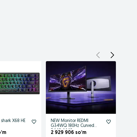
shark X68 HE
NEW Monitor REDMI
NEW M
G34WQ 180Hz Curved
R5 Ul
3440x1440
4200
o’m
2 929 906 so’m
645 