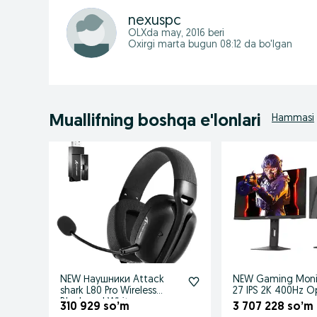
nexuspc
OLXda
may, 2016
beri
Oxirgi marta bugun 08:12 da bo'lgan
Muallifning boshqa e'lonlari
Hammasi
NEW Наушники Attack
NEW Gaming Moni
shark L80 Pro Wireless
27 IPS 2K 400Hz 
Black and White
310 929 so’m
3 707 228 so’m