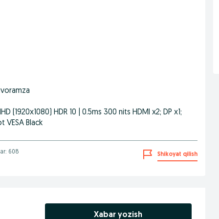
yuvoramza
lHD (1920x1080) HDR 10 | 0.5ms 300 nits HDMI x2; DP x1;
t VESA Black
lar: 608
Shikoyat qilish
Xabar yozish