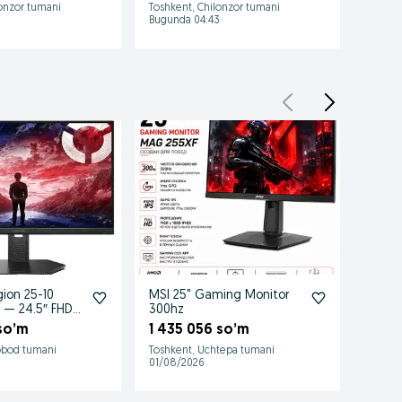
lonzor tumani
Toshkent, Chilonzor tumani
Toshke
3
Bugunda 04:43
Bugund
ion 25-10
MSI 25" Gaming Monitor
Мони
 — 24.5″ FHD
300hz
25" F
HDMI, 
 so’m
1 435 056 so’m
1 73
obod tumani
Toshkent, Uchtepa tumani
Toshke
01/08/2026
06/08