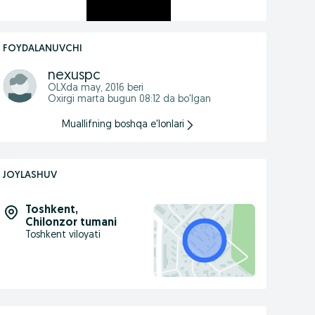
FOYDALANUVCHI
nexuspc
OLXda
may, 2016
beri
Oxirgi marta bugun 08:12 da bo'lgan
Muallifning boshqa e'lonlari
JOYLASHUV
Toshkent
,
Chilonzor tumani
Toshkent viloyati