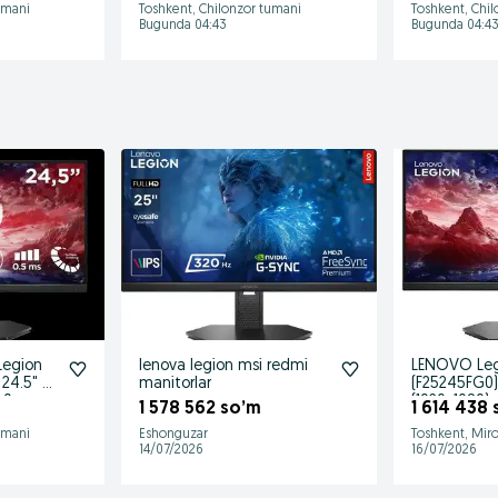
umani
Toshkent, Chilonzor tumani
Toshkent, Chi
Bugunda 04:43
Bugunda 04:4
Legion
lenova legion msi redmi
LENOVO Leg
24.5" /
manitorlar
(F25245FG0)
 0.
(1920×1080)
1 578 562 so’m
1 614 438
umani
Eshonguzar
Toshkent, Mir
14/07/2026
16/07/2026