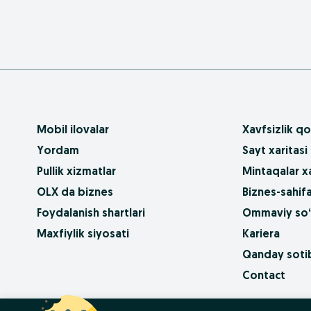
Mobil ilovalar
Xavfsizlik qo
Yordam
Sayt xaritasi
Pullik xizmatlar
Mintaqalar xa
OLX da biznes
Biznes-sahifa
Foydalanish shartlari
Ommaviy so‘
Maxfiylik siyosati
Kariera
Qanday sotib
Contact
OLX.bg
OLX.pl
OLX.ro
OLX.ua
OLX.pt