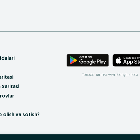
idalari
Телефонингиз учун бепул илова
ritasi
 xaritasi
rovlar
 olish va sotish?