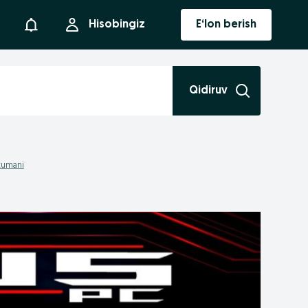
Bildirishnoma
Hisobingiz
E‘lon berish
Qidiruv
 tumani