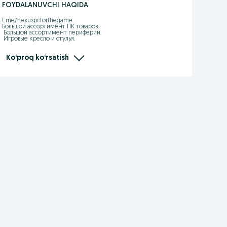
FOYDALANUVCHI HAQIDA
t.me/nexuspcforthegame

Большой ассортимент ПК товаров.

 Большой ассортимент периферии.

 Игровые кресло и стулья.

 Доставка по городу 24/7

 По поводу вопроса:

 94_666_60_68

Ko‘proq ko‘rsatish
 Адрес: Абу Сахий Р блок 35-магазин