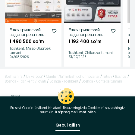
Электрический
Электрический
The
водонагреватель
водонагреватель
вод
KETTLER
Atlantik от 10 до 80
THE
1 490 500 so’m
1 192 400 so’m
1 4
литров Аристон
Toshkent, Mirzo-Ulug‘bek
Tosh
tumani
Toshkent, Chilonzor tumani
tum
04/08/2026
31/07/2026
06/
Bosh sahifa
Uy va bog'
Qurilish/ta‘mirlash uchun tovarlar
Isitish
Boshqa
Boshqa - Toshkent viloyati
Boshqa - Toshkent
Boshqa - Uchtepa tumani
RUKN
Bu sayt Cookie fayllarni ishlatadi. Brauzeringizda Cookies'ni sozlashingiz
ID:
49972375
mumkin.
Ko'proq ma'lumot olish
Ko‘rishlar: 1052
Qabul qilish
Qo'ng'iroq / SMS
Xabar yozish