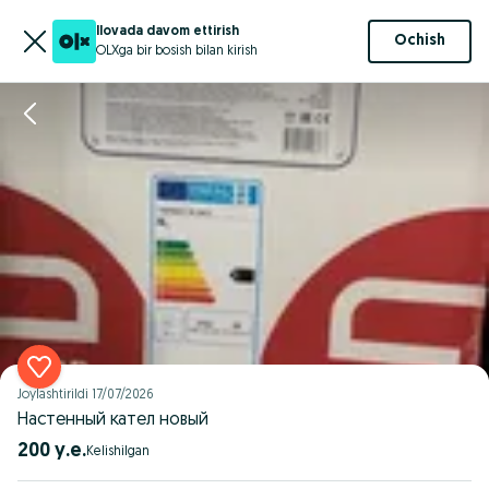
Ilovada davom ettirish
Ochish
OLXga bir bosish bilan kirish
Joylashtirildi
17/07/2026
Настенный кател новый
200 у.е.