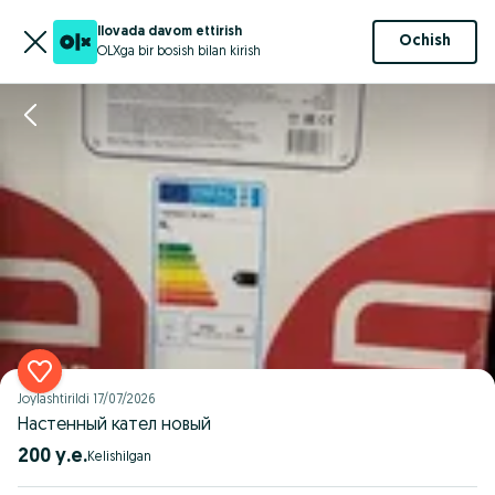
Ilovada davom ettirish
Ochish
OLXga bir bosish bilan kirish
Joylashtirildi
17/07/2026
Настенный кател новый
200 у.е.