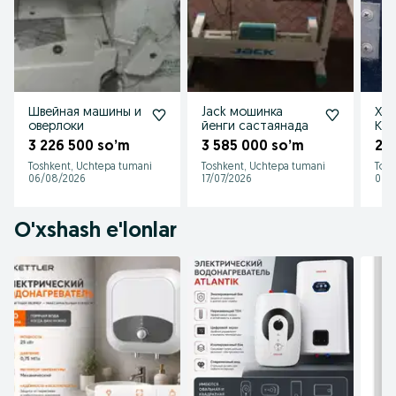
Швейная машины и
Jack мошинка
Хол
оверлоки
йенги састаянада
Ка
3 226 500 so’m
3 585 000 so’m
2 
Toshkent, Uchtepa tumani
Toshkent, Uchtepa tumani
Tosh
06/08/2026
17/07/2026
09/
O'xshash e'lonlar