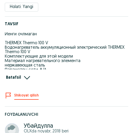
Holati: Yangi
TAVSIF
Йенги очлмаган
THERMEX Thermo 100 V
Водонагреватель аккумуляционный электрический THERMEX
Thermo 100 V
Комплектующие для этой модели
Материал нагревательного элемента
нержавеющая сталь
Параметры сети, В/А
230
Batafsil
Тип водонагревателя
накопительный
Способ нагрева
электрический
Shikoyat qilish
Макс. мощность электрическая, Вт
2500
Режимы мощности электрической, Вт
1000/1500/2500
Тип управления
FOYDALANUVCHI
механическое
Материал внутреннего бака
Убайдулла
биостеклофарфор
OLXda
noyabr, 2018
beri