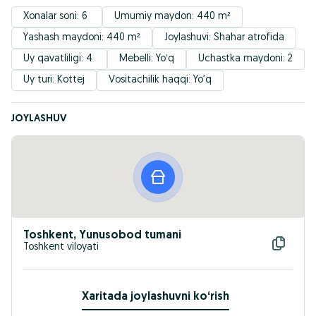
Xonalar soni: 6 
Umumiy maydon: 440 m²
Yashash maydoni: 440 m²
Joylashuvi: Shahar atrofida
Uy qavatliligi: 4 
Mebelli: Yoʻq
Uchastka maydoni: 2
Uy turi: Kottej
Vositachilik haqqi: Yo’q
JOYLASHUV
Toshkent, Yunusobod tumani
Toshkent viloyati
Xaritada joylashuvni koʻrish