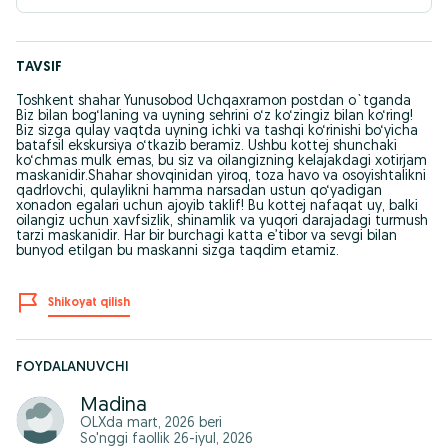
TAVSIF
Toshkent shahar Yunusobod Uchqaxramon postdan o`tganda
Biz bilan bog‘laning va uyning sehrini o‘z ko‘zingiz bilan ko‘ring!
​Biz sizga qulay vaqtda uyning ichki va tashqi ko‘rinishi bo‘yicha
batafsil ekskursiya o‘tkazib beramiz. Ushbu kottej shunchaki
ko‘chmas mulk emas, bu siz va oilangizning kelajakdagi xotirjam
maskanidir.Shahar shovqinidan yiroq, toza havo va osoyishtalikni
qadrlovchi, qulaylikni hamma narsadan ustun qo‘yadigan
xonadon egalari uchun ajoyib taklif! Bu kottej nafaqat uy, balki
oilangiz uchun xavfsizlik, shinamlik va yuqori darajadagi turmush
tarzi maskanidir. Har bir burchagi katta e’tibor va sevgi bilan
bunyod etilgan bu maskanni sizga taqdim etamiz.
Shikoyat qilish
FOYDALANUVCHI
Madina
OLXda
mart, 2026
beri
So'nggi faollik 26-iyul, 2026