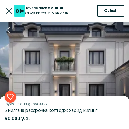
Ilovada davom ettirish
Ochish
OLXga bir bosish bilan kirish
Joylashtirildi
bugunda 00:27
5 йилгача рассрочка коттедж харид килинг
90 000 у.е.