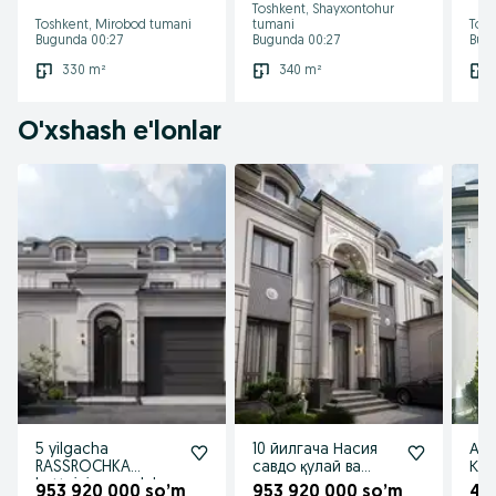
Toshkent, Shayxontohur
кил
Toshkent, Mirobod tumani
tumani
Tosh
Bugunda 00:27
Bugunda 00:27
Bug
330 m²
340 m²
O'xshash e'lonlar
5 yilgacha
10 йилгача Насия
Арз
RASSROCHKA
савдо қулай ва
Ко
kottejniy gorodok
кенг хонадон
953 920 000 so’m
953 920 000 so’m
41