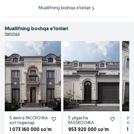
Muallifning boshqa e'lonlari
Muallifning boshqa e'lonlari
Hammasi
5 йилга РАССРОЧКА
5 yilgacha
Учк
коттеджлар
RASSROCHKA
пос
Учкахрамон
kottejniy gorodok
КАД
1 073 160 000 so’m
953 920 000 so’m
1 
атрофи
кот