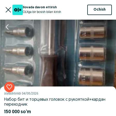
Ilovada davom ettirish
Ochish
OLXga bir bosish bilan kirish
Joylashtirildi
04/08/2026
Набор бит и торцевых головок с рукояткой+кардан
переходник
150 000 so’m