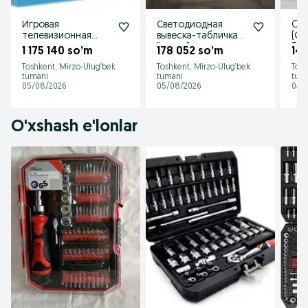
Игровая
Светодиодная
Che
телевизионная
вывеска-табличка
(Сп
приставка
"выход"
Ton
1 175 140 so’m
178 052 so’m
14
Денди(Dendy)
Toshkent, Mirzo-Ulug‘bek
Toshkent, Mirzo-Ulug‘bek
Tosh
tumani
tumani
tum
05/08/2026
05/08/2026
04/
O'xshash e'lonlar