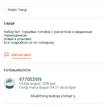
Holati: Yangi
TAVSIF
Набор бит торцевых головок с рукояткой и карданным
переходником.
Новый в упаковке
Все подробности по телефону.
Shikoyat qilish
FOYDALANUVCHI
977053919
OLXda
avgust, 2018
beri
Oxirgi marta bugun 04:37 da bo'lgan
Muallifning boshqa e'lonlari