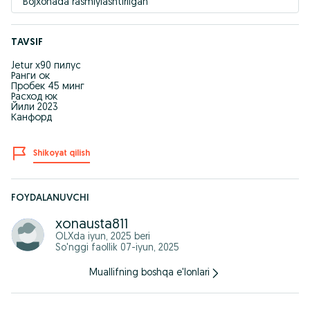
Bojxonada rasmiylashtirilgan
TAVSIF
Jetur х90 пилус
Ранги ок
Пробек 45 минг
Расход юк
Йили 2023
Канфорд
Shikoyat qilish
FOYDALANUVCHI
xonausta811
OLXda
iyun, 2025
beri
So'nggi faollik 07-iyun, 2025
Muallifning boshqa e'lonlari