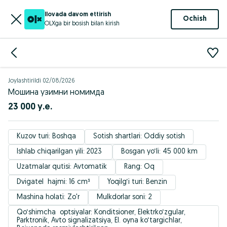
Ilovada davom ettirish
Ochish
OLXga bir bosish bilan kirish
Joylashtirildi
02/08/2026
Мошина узимни номимда
23 000 у.е.
Kuzov turi: Boshqa
Sotish shartlari: Oddiy sotish
Ishlab chiqarilgan yili: 2023 
Bosgan yo‘li: 45 000 km
Uzatmalar qutisi: Avtomatik
Rang: Oq
Dvigatel  hajmi: 16 cm³
Yoqilg‘i turi: Benzin
Mashina holati: Zo'r
Mulkdorlar soni: 2
Qo‘shimcha  optsiyalar: Konditsioner, Elektrko‘zgular, 
Parktronik, Avto signalizatsiya, El. oyna ko‘targichlar, 