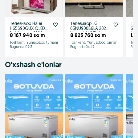
Телевизор Haier
Телевизор LG
Тел
H65S90GUX QLED
65NU900B6LA 2026
65Q
144 hz new 2026
Nano 4K UHD Al
Min
8 167 940 so’m
8 823 760 so’m
12 
Toshkent, Yunusobod tumani
Toshkent, Yunusobod tumani
Tosh
Bugunda 07:31
Bugunda 04:47
Bug
O'xshash e'lonlar