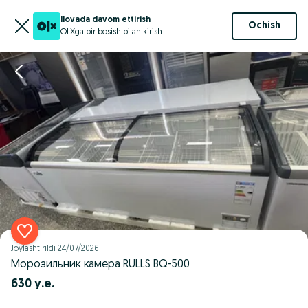
Ilovada davom ettirish
Ochish
OLXga bir bosish bilan kirish
Joylashtirildi
24/07/2026
Морозильник камера RULLS BQ-500
630 у.е.