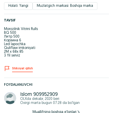
Holati: Yangi
Muzlatgich markasi: Boshqa marka
TAVSIF
Morozilnik Vitrini Rulls
BQ 500
Литр 500
Корзина 6
Led lapochka
Quliflaw imkoniyati
2M x 68x 85
3 Yil serviz
Shikoyat qilish
FOYDALANUVCHI
Islom 909952909
OLXda
dekabr, 2020
beri
Oxirgi marta bugun 07:28 da bo'lgan
Muallifning boshqa e'lonlari