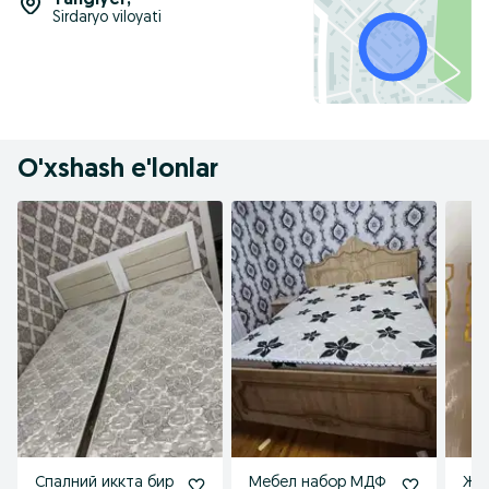
Yangiyer
,
Sirdaryo viloyati
O'xshash e'lonlar
Спалний иккта бир
Мебел набор МДФ
Жен