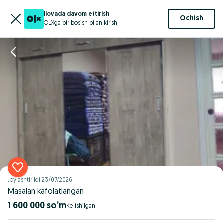
Ilovada davom ettirish
Ochish
OLXga bir bosish bilan kirish
Joylashtirildi
23/07/2026
Masalan kafolatlangan
1 600 000 so’m