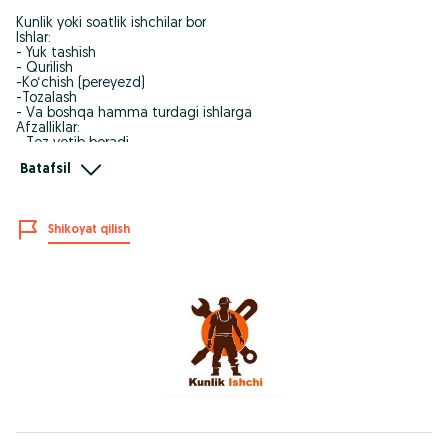
Kunlik yoki soatlik ishchilar bor
Ishlar:
- Yuk tashish
- Qurilish
-Ko‘chish (pereyezd)
-Tozalash
- Va boshqa hamma turdagi ishlarga
Afzalliklar:
- Tez yetib boradi
-Vaqtida chiqadi
Batafsil
-Ishonchli, chaqqon
-O'zimiz nazorat qilib ishiga javob beramiz
24/7 ishlaymiz
Shikoyat qilish
Narx kelishiladi
Qo‘ng‘iroq qiling — tezda yetib boramiz