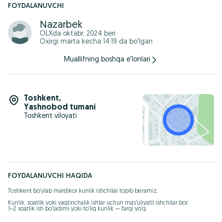
FOYDALANUVCHI
Nazarbek
OLXda
oktabr, 2024
beri
Oxirgi marta kecha 14:19 da bo'lgan
Muallifning boshqa e'lonlari
Toshkent
,
Yashnobod tumani
Toshkent viloyati
FOYDALANUVCHI HAQIDA
Toshkent bo‘ylab mardikor kunlik ishchilar topib beramiz.

Kunlik, soatlik yoki vaqtinchalik ishlar uchun mas’uliyatli ishchilar bor.

1–2 soatlik ish bo‘ladimi yoki to‘liq kunlik — farqi yo‘q.

Qiladigan ishlar:
