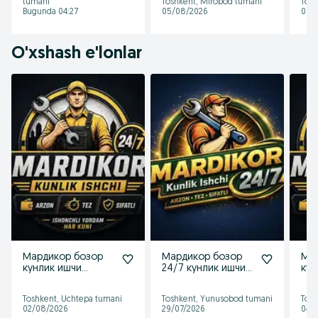
tumani
Toshkent, Mirobod tumani
Tosh
Разнарабочийлар
Bugunda 04:27
05/08/2026
05/
24/7
O'xshash e'lonlar
Мардикор бозор
Мардикор бозор
Ма
кунлик ишчи
24/7 кунлик ишчи
кун
кунлик соатлик
соатлик ишчилар
кун
ишчилар бор
бор
ишч
Toshkent, Uchtepa tumani
Toshkent, Yunusobod tumani
Tosh
Разнарабочийлар
Разнарабочийлар
Раз
02/08/2026
29/07/2026
04/