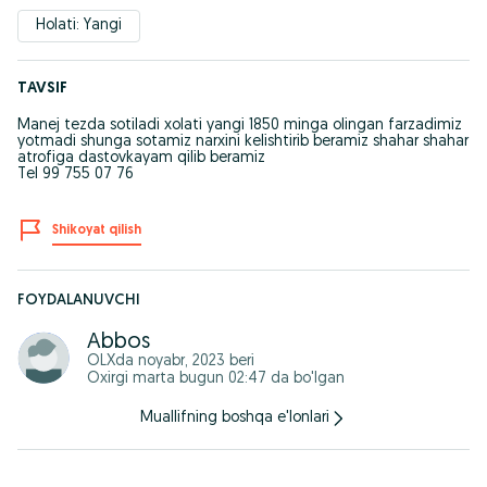
Holati: Yangi
TAVSIF
Manej tezda sotiladi xolati yangi 1850 minga olingan farzadimiz
yotmadi shunga sotamiz narxini kelishtirib beramiz shahar shahar
atrofiga dastovkayam qilib beramiz
Tel 99 755 07 76
Shikoyat qilish
FOYDALANUVCHI
Abbos
OLXda
noyabr, 2023
beri
Oxirgi marta bugun 02:47 da bo'lgan
Muallifning boshqa e'lonlari