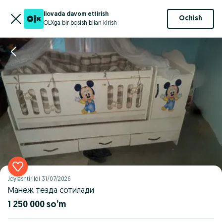
Ilovada davom ettirish
Ochish
OLXga bir bosish bilan kirish
Joylashtirildi
31/07/2026
Манеж тезда сотилади
1 250 000 so’m