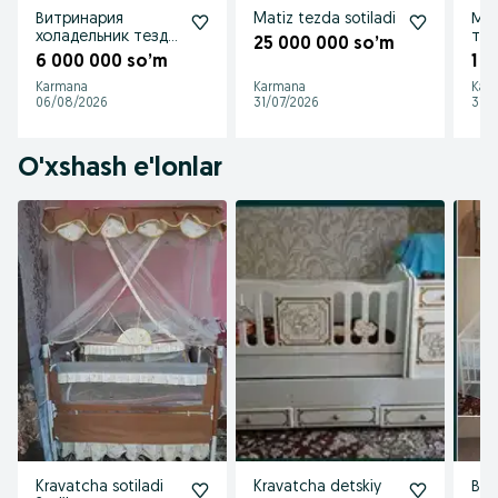
Витринария
Matiz tezda sotiladi
Мат
холадельник тезда
тез
25 000 000 so’m
сотиладили
6 000 000 so’m
1 3
Karmana
Karmana
Kar
06/08/2026
31/07/2026
31/0
O'xshash e'lonlar
Kravatcha sotiladi
Kravatcha detskiy
Всё