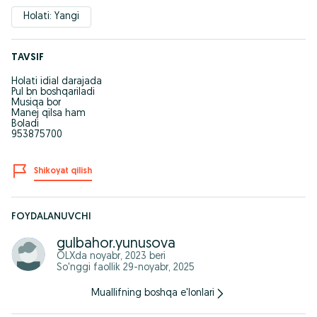
Holati: Yangi
TAVSIF
Holati idial darajada
Pul bn boshqariladi
Musiqa bor
Manej qilsa ham
Boladi
953875700
Shikoyat qilish
FOYDALANUVCHI
gulbahor.yunusova
OLXda
noyabr, 2023
beri
So'nggi faollik 29-noyabr, 2025
Muallifning boshqa e'lonlari