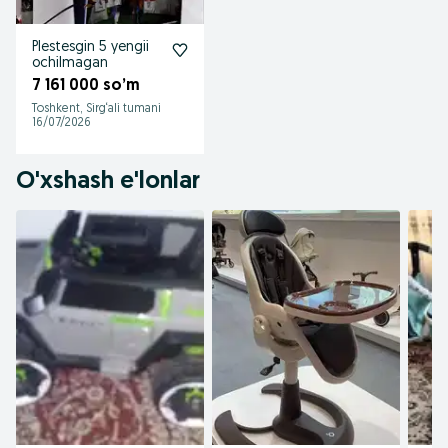
Plestesgin 5 yengii
ochilmagan
7 161 000 so’m
Toshkent, Sirg‘ali tumani
16/07/2026
O'xshash e'lonlar