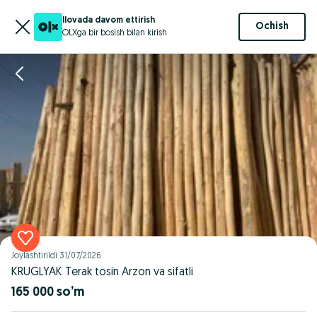
Ilovada davom ettirish
Ochish
OLXga bir bosish bilan kirish
Joylashtirildi
31/07/2026
KRUGLYAK Terak tosin Arzon va sifatli
165 000 so’m