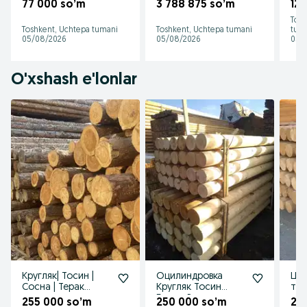
махсулотлари
Сиф
77 000 so’m
3 788 875 so’m
121
Tosh
Toshkent, Uchtepa tumani
Toshkent, Uchtepa tumani
tum
05/08/2026
05/08/2026
05/
O'xshash e'lonlar
Кругляк| Тосин |
Оцилиндровка
Цил
Сосна | Терак
Кругляк Тосин
тос
оптом в розницу
Болор Россия
дон
255 000 so’m
250 000 so’m
20