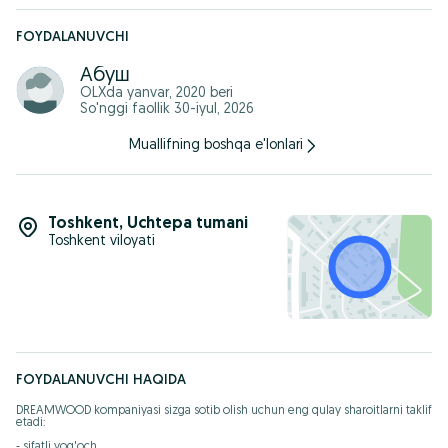
FOYDALANUVCHI
Абуш
OLXda
yanvar, 2020
beri
So'nggi faollik 30-iyul, 2026
Muallifning boshqa e'lonlari
Toshkent
,
Uchtepa tumani
Toshkent viloyati
FOYDALANUVCHI HAQIDA
DREAMWOOD kompaniyasi sizga sotib olish uchun eng qulay sharoitlarni taklif 
etadi:

- sifatli yog'och
