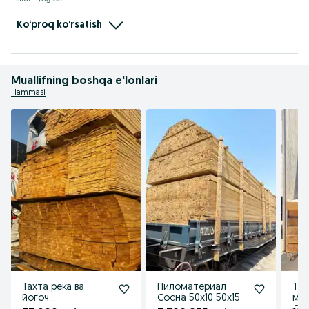
- keng assortiment

- ulgurji va chakana savdo 

- O'zbekiston bo'ylab yetkazib berish hizmati 

Ko‘proq ko‘rsatish
Biz uchun asosiy maqsad sizning ehtiyojlaringizni imkon qadar sifat va narh 
jihatidan qondirishdir.
Muallifning boshqa e'lonlari
Hammasi
Тахта река ва
Пиломатериал
Тах
йогоч
Сосна 50х10 50х15
мах