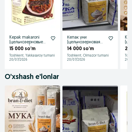
Kepak makaroni
Кепак уни
KEP
(цельнозерновые
(цельнозерновая
(це
макароны)
мука)
мук
15 000 so’m
14 000 so’m
28
Toshkent, Yakkasaroy tumani
Toshkent, Olmazor tumani
Tosh
20/07/2026
20/07/2026
20/
O'xshash e'lonlar