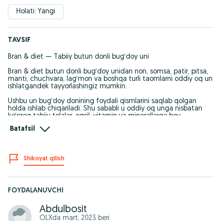
Holati: Yangi
TAVSIF
Bran & diet — Tabiiy butun donli bug‘doy uni
Bran & diet butun donli bug‘doy unidan non, somsa, patir, pitsa,
manti, chuchvara, lag‘mon va boshqa turli taomlarni oddiy oq un
ishlatgandek tayyorlashingiz mumkin.
Ushbu un bug‘doy donining foydali qismlarini saqlab qolgan
holda ishlab chiqariladi. Shu sababli u oddiy oq unga nisbatan
ko‘proq tabiiy tolalar, oqsil, vitamin va minerallarga boy.
Batafsil
Bran & diet mahsulotlari sog‘lom va muvozanatli ovqatlanishga
e'tibor beradigan insonlar uchun ishlab chiqarilgan.
Bran & diet butun donli bug‘doy uni 2 kg — 24 000 so‘m
Shikoyat qilish
Bran & diet kepakli undan tayyorlangan makaron 450 g — 13 000
so‘m
Buyurtma va ma'lumot uchun:
FOYDALANUVCHI
Telefon: +998 77 342 15 15
Abdulbosit
OLXda
mart, 2023
beri
Instagram: BRANDIET.OFFICIAL