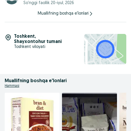
So'nggi faollik 20-iyul, 2026
Bran & diet
Muallifning boshqa e'lonlari
Bizning tegirmondan — sizning dasturxoningizgacha
Toshkent
,
Shayxontohur tumani
Toshkent viloyati
Muallifning boshqa e'lonlari
Hammasi