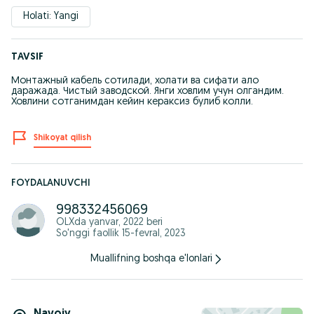
Holati: Yangi
TAVSIF
Монтажный кабель сотилади, холати ва сифати ало
даражада. Чистый заводской. Янги ховлим учун олгандим.
Ховлини сотганимдан кейин кераксиз булиб колли.
Shikoyat qilish
FOYDALANUVCHI
998332456069
OLXda
yanvar, 2022
beri
So'nggi faollik 15-fevral, 2023
Muallifning boshqa e'lonlari