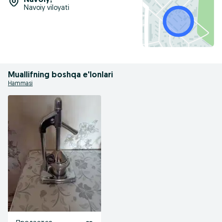
Navoiy
,
Navoiy viloyati
Muallifning boshqa e'lonlari
Hammasi