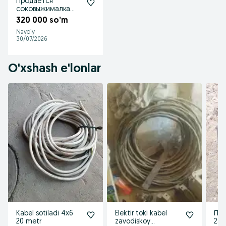
Продается
соковыжималка
пресс для
320 000 so’m
цитрусовых
Navoiy
фруктов
30/07/2026
O'xshash e'lonlar
Kabel sotiladi 4x6
Elektir toki kabel
Про
20 metr
zavodiskoy