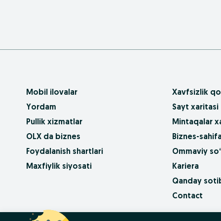
Mobil ilovalar
Xavfsizlik qo
Yordam
Sayt xaritasi
Pullik xizmatlar
Mintaqalar xa
OLX da biznes
Biznes-sahifa
Foydalanish shartlari
Ommaviy so‘
Maxfiylik siyosati
Kariera
Qanday sotib
Contact
OLX.bg
OLX.pl
OLX.ro
OLX.ua
OLX.pt