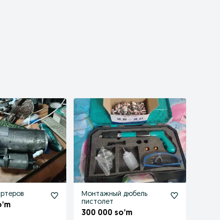
артеров
Монтажный дюбель
пистолет
o’m
300 000 so’m