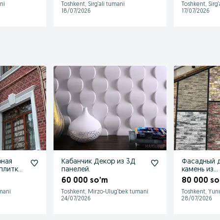
ni
Toshkent, Sirg‘ali tumani
Toshkent, Sirg‘
18/07/2026
17/07/2026
рная
Кабанчик Декор из 3Д
Фасадный 
плитка,
панелей.
камень из
ень.
высокочаст
60 000 so’m
80 000 so
mani
Toshkent, Mirzo-Ulug‘bek tumani
Toshkent, Yun
24/07/2026
28/07/2026