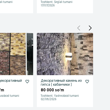
ali tumani
Toshkent, Sirg‘ali tumani
17/07/2026
декоративный
Декоративный камень из
терр
гипса ( кабанчики )
полы
винога гипса
панел
’m
80 000 so’m
394 
панел
usobod tumani
Toshkent, Yashnobod tumani
Toshke
02/08/2026
06/08