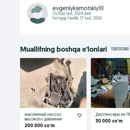
evgeniykamotskiy10
OLXda
iyul, 2024
beri
So'nggi faollik 17-iyul, 2026
Muallifning boshqa e'lonlari
Hammasi
маслянный нассос
Диспенсеры из П
высокого давления
30 000 so’m
200 000 so’m