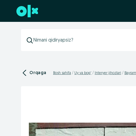
Futerga oʻtish
Orqaga
Bosh sahifa
Uy va bog'
Interyer jihozlari
Bayram