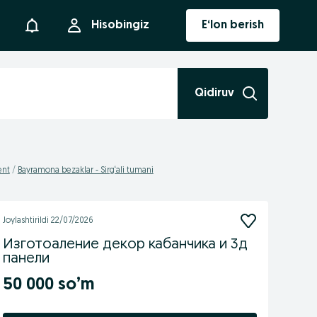
Bildirishnoma
Hisobingiz
E‘lon berish
Qidiruv
ent
Bayramona bezaklar - Sirg‘ali tumani
Joylashtirildi
22/07/2026
Изготоаление декор кабанчика и 3д
панели
50 000 so’m