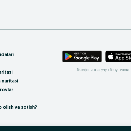
idalari
Телефонингиз учун бепул илова
ritasi
 xaritasi
rovlar
 olish va sotish?