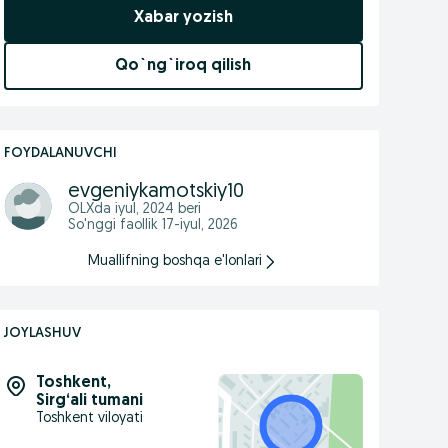
Xabar yozish
Qo`ng`iroq qilish
FOYDALANUVCHI
evgeniykamotskiy10
OLXda
iyul, 2024
beri
So'nggi faollik 17-iyul, 2026
Muallifning boshqa e'lonlari
JOYLASHUV
Toshkent
,
Sirg‘ali tumani
Toshkent viloyati