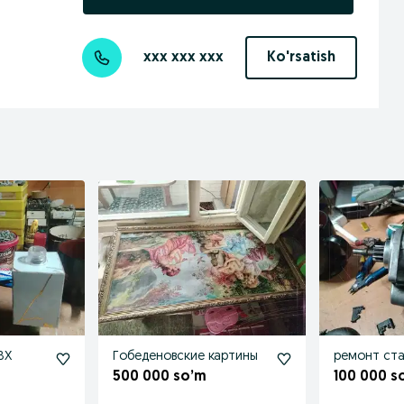
xxx xxx xxx
Ko'rsatish
ВХ
Гобеденовские картины
ремонт ст
500 000 so’m
100 000 s