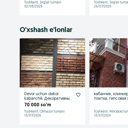
Toshkent, Sirg‘ali tumani
Toshkent, Sirg‘ali tuma
02/08/2026
26/07/2026
O'xshash e'lonlar
Devor uchun dekor
кабанчик, клинке
kabanchik Декоративный
плитка, гипсовая 
кабанчик для стен
декоративный кам
70 000 so’m
Toshkent, Olmazor tumani
Toshkent, Mirobod tu
13/07/2026
13/07/2026