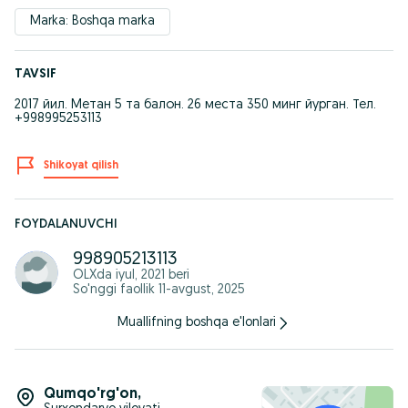
Marka: Boshqa marka
TAVSIF
2017 йил. Mетан 5 та балон. 26 места 350 минг йурган. Тел.
+998995253113
Shikoyat qilish
FOYDALANUVCHI
998905213113
OLXda
iyul, 2021
beri
So'nggi faollik 11-avgust, 2025
Muallifning boshqa e'lonlari
Qumqo'rg'on
,