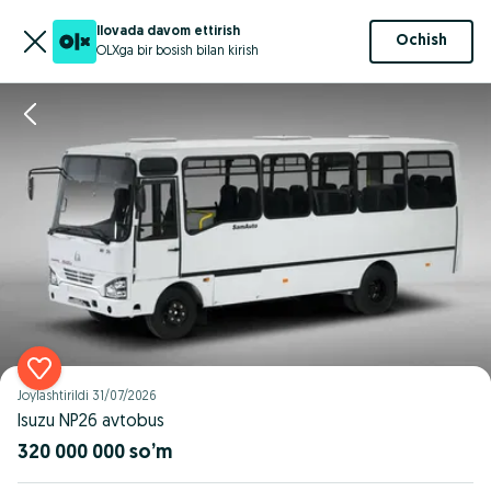
Ilovada davom ettirish
Ochish
OLXga bir bosish bilan kirish
Joylashtirildi
31/07/2026
Isuzu NP26 avtobus
320 000 000 so’m