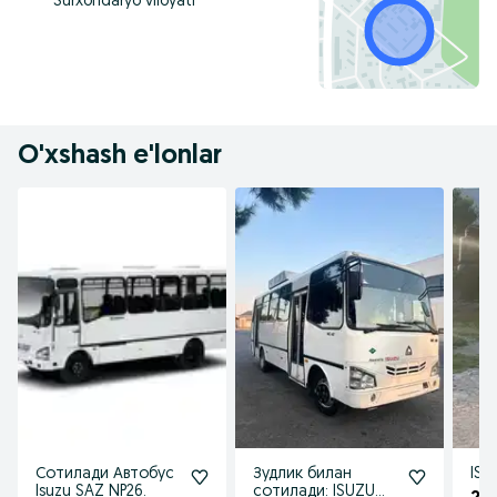
Surxondaryo viloyati
O'xshash e'lonlar
Сотилади Автобус
Зудлик билан
ISU
Isuzu SAZ NP26.
сотилади: ISUZU