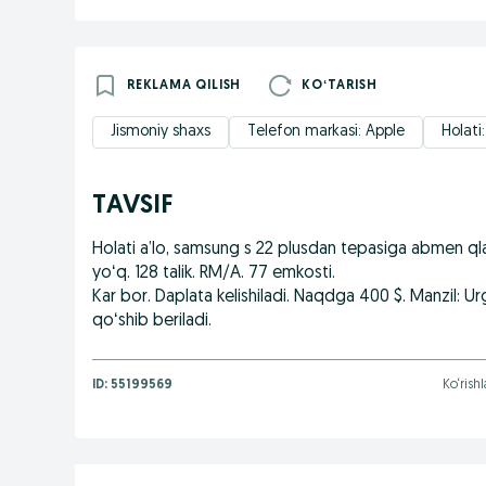
REKLAMA QILISH
KOʻTARISH
Jismoniy shaxs
Telefon markasi: Apple
Holati:
TAVSIF
Holati a’lo, samsung s 22 plusdan tepasiga abmen q
yoʻq. 128 talik. RM/A. 77 emkosti.
Kar bor. Daplata kelishiladi. Naqdga 400 $. Manzil: Ur
qoʻshib beriladi.
ID:
55199569
Ko‘rish