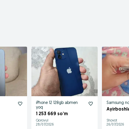
iPhone 12 128gb abmen
Samsung not
yoq
Ayirboshl
1 253 669 so’m
Qorovul
Shovot
28/07/2026
26/07/2026