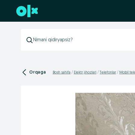
Futerga oʻtish
Orqaga
Bosh sahifa
Elektr jihozlari
Telefonlar
Mobil tel