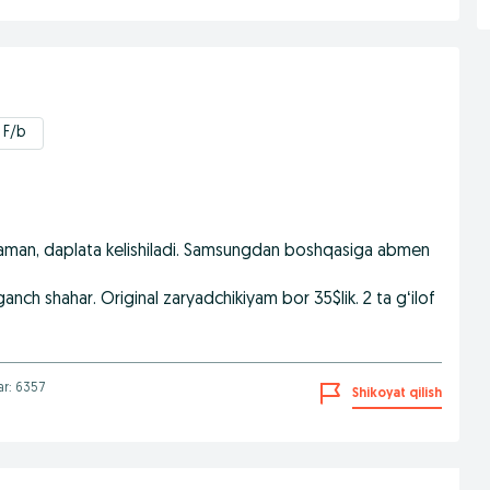
 F/b
laman, daplata kelishiladi. Samsungdan boshqasiga abmen
ganch shahar. Original zaryadchikiyam bor 35$lik. 2 ta gʻilof
lar: 6357
Shikoyat qilish