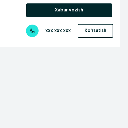
Xabar yozish
xxx xxx xxx
Ko'rsatish