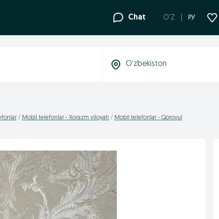
Chat
O'Z
РУ
efonlar
Mobil telefonlar - Xorazm viloyati
Mobil telefonlar - Qorovul