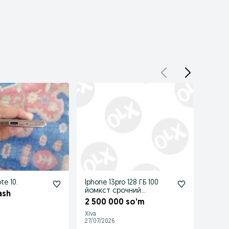
e 10.
Iphone 13pro 128 ГБ 100
iphone
йомкст срочний
ash
1 80
сатилади
2 500 000 so’m
Xiva
Urgan
27/07/2026
27/07/