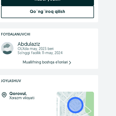
Qo`ng`iroq qilish
FOYDALANUVCHI
Abdulaziz
OLXda
may, 2023
beri
So'nggi faollik 11-may, 2024
Muallifning boshqa e'lonlari
JOYLASHUV
Qorovul
,
Xorazm viloyati