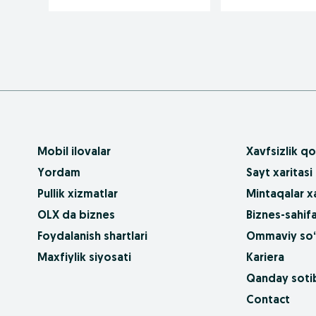
Mobil ilovalar
Xavfsizlik qo
Yordam
Sayt xaritasi
Pullik xizmatlar
Mintaqalar xa
OLX da biznes
Biznes-sahifa
Foydalanish shartlari
Ommaviy so‘
Maxfiylik siyosati
Kariera
Qanday sotib
Contact