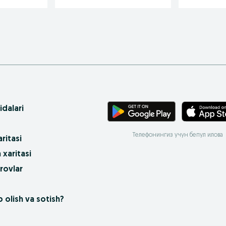
idalari
Телефонингиз учун бепул илова
ritasi
 xaritasi
rovlar
 olish va sotish?