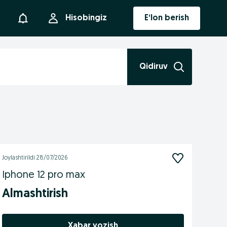
Bildirishnoma
Hisobingiz
E‘lon berish
Qidiruv
Joylashtirildi
28/07/2026
Iphone 12 pro max
Almashtirish
Xabar yozish