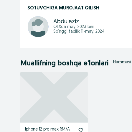
SOTUVCHIGA MUROJAAT QILISH
Abdulaziz
OLXda
may, 2023
beri
So'nggi faollik 11-may, 2024
Muallifning boshqa e'lonlari
Hammasi
Iphone 12 pro max RM/A