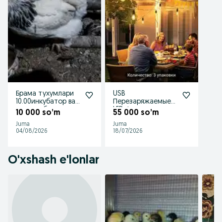
Брама тухумлари
USB
10.00инкубатор ва
Перезаряжаемые
товукка бостриш
LED Фонари для
10 000 so’m
55 000 so’m
учун
Кемпинга -
Juma
Juma
Регулируемые
04/08/2026
18/07/2026
Винтаж
O'xshash e'lonlar