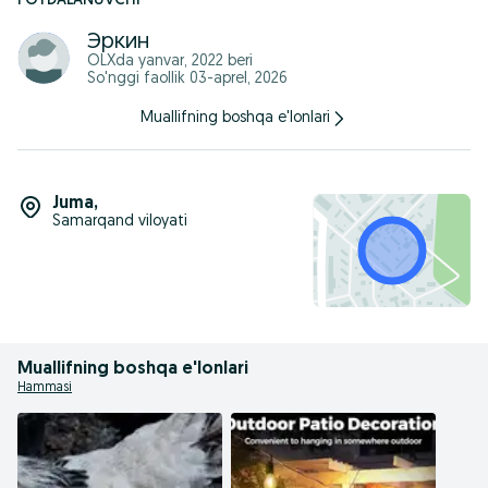
FOYDALANUVCHI
Эркин
OLXda
yanvar, 2022
beri
So'nggi faollik 03-aprel, 2026
Muallifning boshqa e'lonlari
Juma
,
Samarqand viloyati
Muallifning boshqa e'lonlari
Hammasi