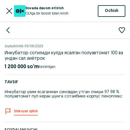
Ilovada davom ettirish
Ochish
OLXga bir bosish bilan kirish
Joylashtirildi
09/08/2026
Инкубатор сотилади кулда ясалган полуавтомат 100 ва
ундан сал зиётрок
1 200 000 so’m
TAVSIF
Инкубатор узим ясаганман синовдан утган очиши 97 98 %
полуавтомат пул керак шунга сотаябмиз корпус пеноплекс
Shikoyat qilish