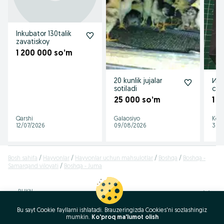
Inkubator 130talik
zavatiskoy
1 200 000 so’m
20 kunlik jujalar
Ин
sotiladi
сот
ас
25 000 so’m
1 
тай
Qarshi
Galaosiyo
Kos
12/07/2026
09/08/2026
30/
Bosh sahifa
Hayvonlar
Hayvonlar uchun mahsulotlar
Boshqa
Boshqa -
Samarqand viloyati
Boshqa - Juma
RUKN
Bu sayt Cookie fayllarni ishlatadi. Brauzeringizda Cookies'ni sozlashingiz
ID:
46768299
mumkin.
Ko'proq ma'lumot olish
Ko‘rishlar: 521