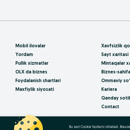
Mobil ilovalar
Xavfsizlik qo
Yordam
Sayt xaritasi
Pullik xizmatlar
Mintaqalar xa
OLX da biznes
Biznes-sahifa
Foydalanish shartlari
Ommaviy so‘
Maxfiylik siyosati
Kariera
Qanday sotib
Contact
OLX.bg
OLX.pl
OLX.ro
OLX.ua
OLX.pt
Bu sayt Cookie fayllarni ishlatadi. Bra