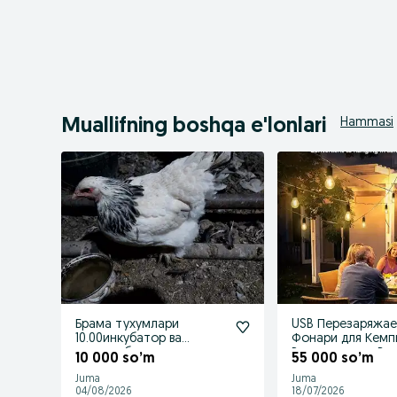
Muallifning boshqa e'lonlari
Hammasi
Брама тухумлари
USB Перезаряжае
10.00инкубатор ва
Фонари для Кемп
товукка бостриш учун
Регулируемые Ви
10 000 so’m
55 000 so’m
Juma
Juma
04/08/2026
18/07/2026