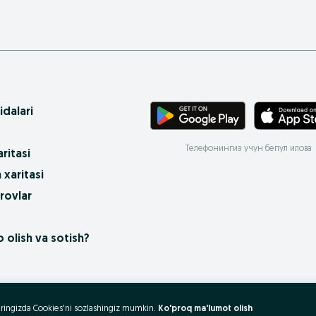
idalari
Телефонингиз учун бепул илова
ritasi
 xaritasi
rovlar
 olish va sotish?
uzeringizda Cookies'ni sozlashingiz mumkin.
Ko'proq ma'lumot olish