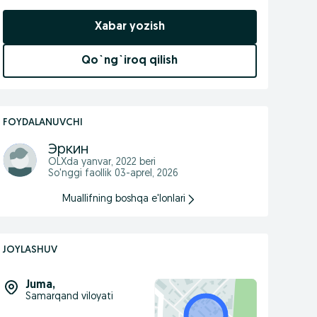
Xabar yozish
Qo`ng`iroq qilish
FOYDALANUVCHI
Эркин
OLXda
yanvar, 2022
beri
So'nggi faollik 03-aprel, 2026
Muallifning boshqa e'lonlari
JOYLASHUV
Juma
,
Samarqand viloyati