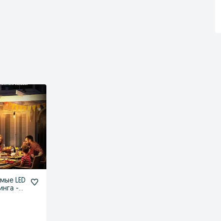
мые LED
инга -
нтаж