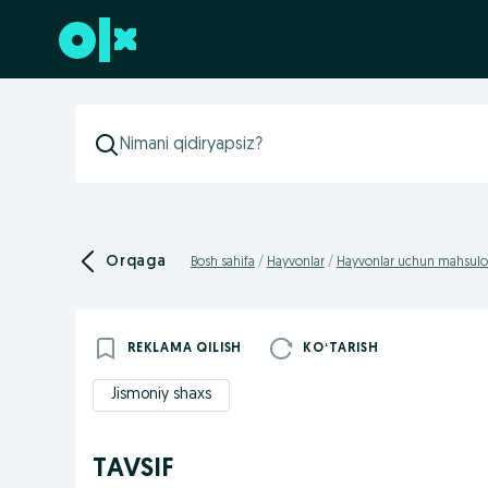
Futerga oʻtish
Orqaga
Bosh sahifa
Hayvonlar
Hayvonlar uchun mahsulot
REKLAMA QILISH
KOʻTARISH
Jismoniy shaxs
TAVSIF