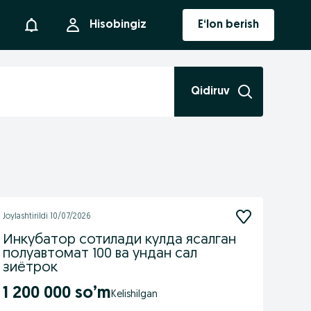
Bildirishnoma
Hisobingiz
E‘lon berish
Qidiruv
Joylashtirildi
10/07/2026
Инкубатор сотилади кулда ясалган
полуавтомат 100 ва ундан сал
зиётрок
1 200 000 so’m