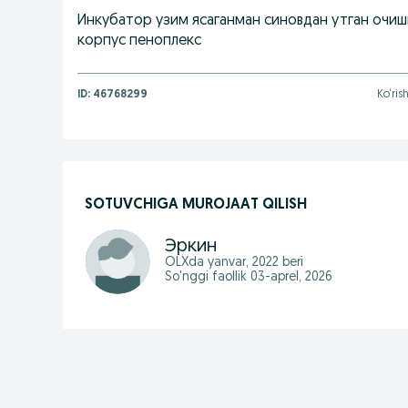
Инкубатор узим ясаганман синовдан утган очиш
корпус пеноплекс
ID:
46768299
Ko‘rish
SOTUVCHIGA MUROJAAT QILISH
Эркин
OLXda
yanvar, 2022
beri
So'nggi faollik 03-aprel, 2026