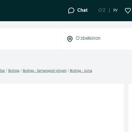
Chat
O'Z
РУ
lar
Boshqa
Boshqa - Samarqand viloyati
Boshqa - Juma