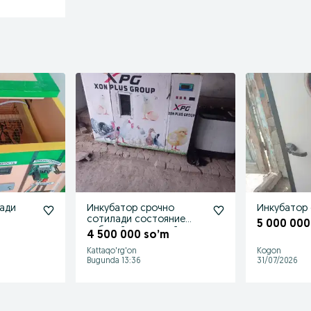
ади
Инкубатор срочно
Инкубатор
сотилади состояние
5 000 000
рабочей мингталий
4 500 000 so’m
Kattaqo'rg'on
Kogon
Bugunda 13:36
31/07/2026