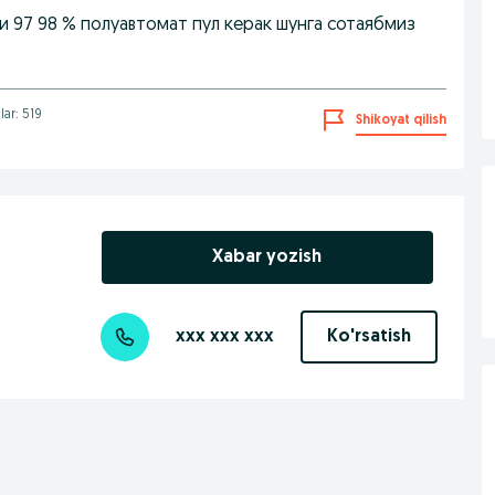
и 97 98 % полуавтомат пул керак шунга сотаябмиз
lar: 519
Shikoyat qilish
Xabar yozish
xxx xxx xxx
Ko'rsatish