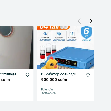
 сотилади
Инкубатор сотилади
Инку
 so’m
900 000 so’m
2 38
Bulung'ur
Galaos
16/07/2026
08/07/