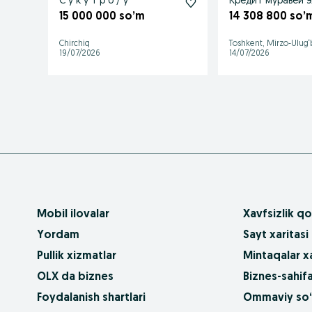
С у к у т р б / у
Кредит муравей 
15 000 000 so’m
14 308 800 so’
Chirchiq
Toshkent, Mirzo-Ulug
19/07/2026
14/07/2026
Mobil ilovalar
Xavfsizlik qo
Yordam
Sayt xaritasi
Pullik xizmatlar
Mintaqalar xa
OLX da biznes
Biznes-sahifa
Foydalanish shartlari
Ommaviy so‘