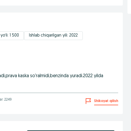
o‘li: 1 500
Ishlab chiqarilgan yili: 2022
adi,prava kaska so'ralmidi,benzinda yuradi.2022 yilda
lar: 2249
Shikoyat qilish