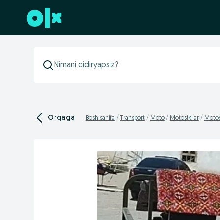
Futerga oʻtish
Orqaga
Bosh sahifa
Transport
Moto
Motosikllar
Motosi