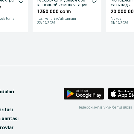
электро
Рассрочка! Муравей 800
Мотоцикл H
кг полной комплектации!
сатылады
m
1 350 000 so’m
20 000 00
‘bek tumani
Toshkent, Sirg‘ali tumani
Nukus
22/07/2026
31/07/2026
idalari
Телефонингиз учун бепул илова
ritasi
 xaritasi
rovlar