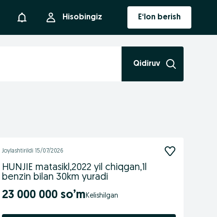
Bildirishnoma
Hisobingiz
E‘lon berish
Qidiruv
Joylashtirildi
15/07/2026
HUNJIE matasikl,2022 yil chiqgan,1l
benzin bilan 30km yuradi
23 000 000 so’m