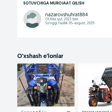
SOTUVCHIGA MUROJAAT QILISH
nazarovshuhrat884
OLXda
iyul, 2023
beri
So'nggi faollik 05-avgust, 2025
O'xshash e'lonlar