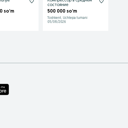
unjie
Компрессор в среднем
Muzqa
состояние
0 so’m
500 000 so’m
14 0
Toshkent, Uchtepa tumani
Samar
05/08/2026
20/07/