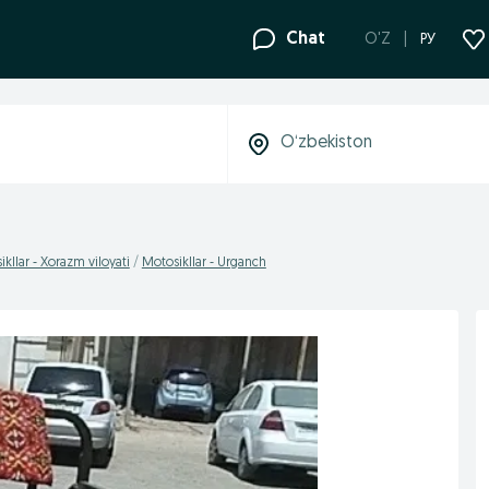
Chat
O'Z
РУ
kllar - Xorazm viloyati
Motosikllar - Urganch