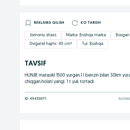
REKLAMA QILISH
KOʻTARISH
Jismoniy shaxs
Marka: Boshqa marka
Bosgan y
Dvigatel hajmi: 49 cm³
Tur: Boshqa
TAVSIF
HUNJIE matasikl 1500 yurgan,1 l benzin bilan 30km yur
chiqgan.holati yangi. 1 t yuk tortadi.
ID:
49430071
Ko‘rish