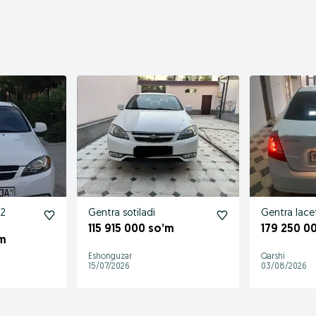
22
Gentra sotiladi
Gentra lacet
115 915 000 so’m
179 250 0
’m
Eshonguzar
Qarshi
15/07/2026
03/08/2026