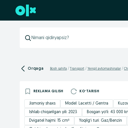
Futerga oʻtish
Orqaga
Bosh sahifa
Transport
Yengil avtomashinalar
Ch
REKLAMA QILISH
KOʻTARISH
Jismoniy shaxs
Model: Lacetti / Gentra
Kuzov
Ishlab chiqarilgan yili: 2023
Bosgan yo‘li: 43 000 
Dvigatel hajmi: 15 cm³
Yoqilg‘i turi: Gaz/Benzin