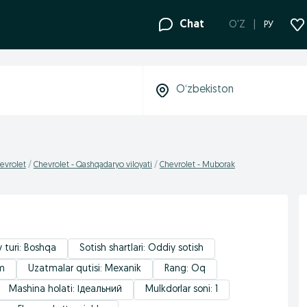
Chat
O'Z
РУ
evrolet
Chevrolet - Qashqadaryo viloyati
Chevrolet - Muborak
 turi: Boshqa
Sotish shartlari: Oddiy sotish
km
Uzatmalar qutisi: Mexanik
Rang: Oq
Mashina holati: Ідеальний
Mulkdorlar soni: 1