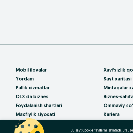
Mobil ilovalar
Xavfsizlik qo
Yordam
Sayt xaritasi
Pullik xizmatlar
Mintaqalar xa
OLX da biznes
Biznes-sahifa
Foydalanish shartlari
Ommaviy so‘
Maxfiylik siyosati
Kariera
Qanday sotib
Bu sayt Cookie fayllarni ishlatadi. Bra
Contact