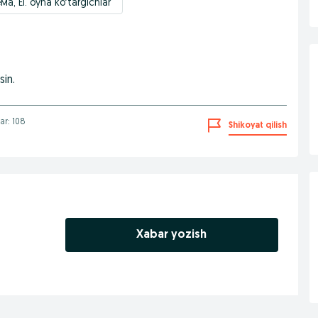
, El. oyna ko‘targichlar
sin.
lar: 108
Shikoyat qilish
Xabar yozish