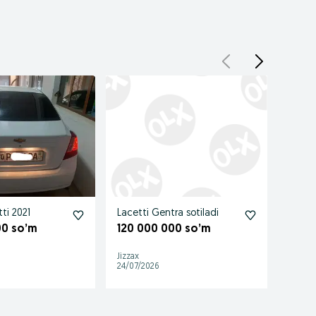
ti 2021
Lacetti Gentra sotiladi
Lacet
00 so’m
120 000 000 so’m
500 
Jizzax
Toshke
24/07/2026
01/08/