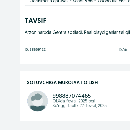
Qo‘shimcha optsiyalar: Konditsioner, Охоронна система
TAVSIF
Arzon narxda Gentra sotiladi. Real olaydiganlar tel qil
ID:
58609122
Ko‘rish
SOTUVCHIGA MUROJAAT QILISH
998887074465
OLXda
fevral, 2025
beri
So'nggi faollik 22-fevral, 2025