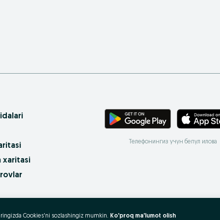
idalari
Телефонингиз учун бепул илова
ritasi
 xaritasi
rovlar
 olish va sotish?
uzeringizda Cookies'ni sozlashingiz mumkin.
Ko'proq ma'lumot olish