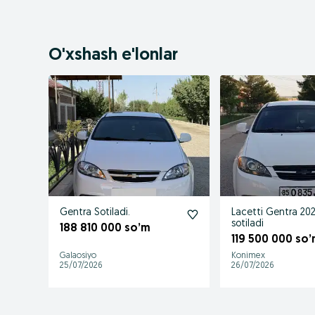
O'xshash e'lonlar
Gentra Sotiladi.
Lacetti Gentra 20
sotiladi
188 810 000 so’m
119 500 000 so
Galaosiyo
Konimex
25/07/2026
26/07/2026