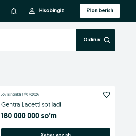
Bildirishnoma
Hisobingiz
E‘lon berish
Qidiruv
Joylashtirildi
17/07/2026
Gentra Lacetti sotiladi
180 000 000 so’m
Xabar yozish