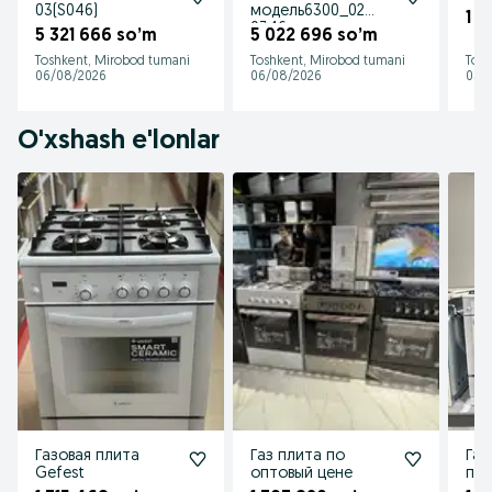
03(S046)
модель6300_02
1 4
0346
5 321 666 so’m
5 022 696 so’m
Toshkent, Mirobod tumani
Toshkent, Mirobod tumani
Tosh
06/08/2026
06/08/2026
05/
O'xshash e'lonlar
Газовая плита
Газ плита по
Газ
Gefest
оптовый цене
по 