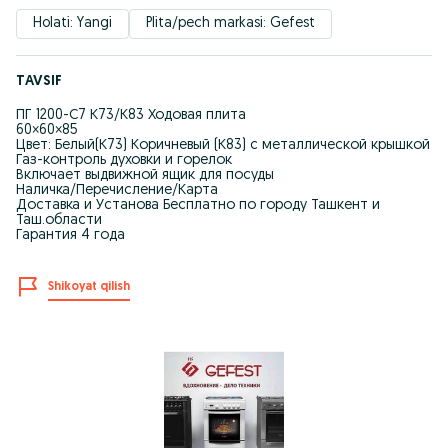
Holati: Yangi
Plita/pech markasi: Gefest
TAVSIF
ПГ 1200-С7 К73/К83 Ходовая плита
60×60×85
Цвет: Белый(К73) Коричневый (К83) с металлической крышкой
Газ-контроль духовки и горелок
Включает выдвижной ящик для посуды
Наличка/Перечисление/Карта
Доставка и Установа Бесплатно по городу Ташкент и
Таш.области
Гарантия 4 годa
Shikoyat qilish