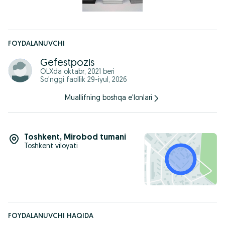
FOYDALANUVCHI
Gefestpozis
OLXda
oktabr, 2021
beri
So'nggi faollik 29-iyul, 2026
Muallifning boshqa e'lonlari
Toshkent
,
Mirobod tumani
Toshkent viloyati
FOYDALANUVCHI HAQIDA