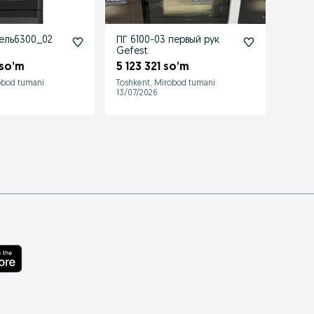
ель6300_02
ПГ 6100-03 первый рук
Becke
Gefest
дост
 so’m
5 123 321 so’m
8 34
obod tumani
Toshkent, Mirobod tumani
Toshke
13/07/2026
17/07/