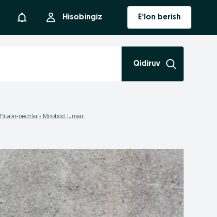
Bildirishnoma
Hisobingiz
E‘lon berish
Qidiruv
Plitalar-pechlar - Mirobod tumani