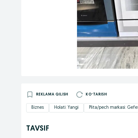
REKLAMA QILISH
KOʻTARISH
Biznes
Holati: Yangi
Plita/pech markasi: Gefe
TAVSIF