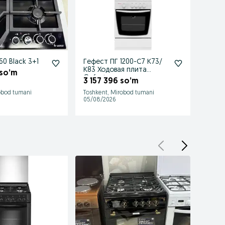
0 Black 3+1
Гефест ПГ 1200-С7 К73/
Гефес
К83 Ходовая плита
Gefes
 so’m
Gefest
3 157 396 so’m
3 21
obod tumani
Toshkent, Mirobod tumani
Mirob
05/08/2026
05/08