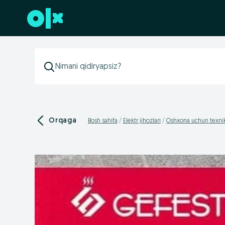
Futerga oʻtish
Orqaga
Bosh sahifa
Elektr jihozlari
Oshxona uchun texni