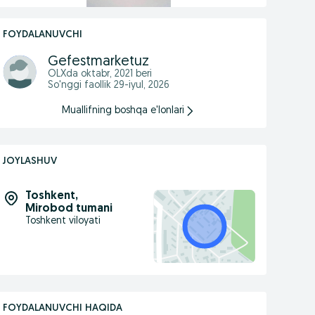
FOYDALANUVCHI
Gefestmarketuz
OLXda
oktabr, 2021
beri
So'nggi faollik 29-iyul, 2026
Muallifning boshqa e'lonlari
JOYLASHUV
Toshkent
,
Mirobod tumani
Toshkent viloyati
FOYDALANUVCHI HAQIDA