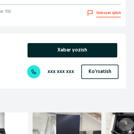
lar: 552
Shikoyat qilish
Xabar yozish
xxx xxx xxx
Ko'rsatish