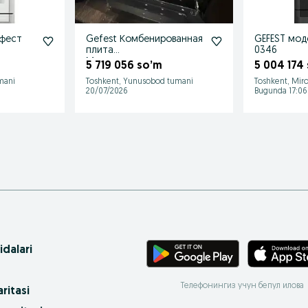
ефест
Gefest Комбенированная
GEFEST мод
плита
0346
Модернизированного
5 719 056 so’m
5 004 174
типа Доставка
mani
Toshkent, Yunusobod tumani
Toshkent, Mir
20/07/2026
Bugunda 17:06
idalari
Телефонингиз учун бепул илова
ritasi