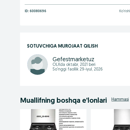
ID:
60080696
Ko‘rish
SOTUVCHIGA MUROJAAT QILISH
Gefestmarketuz
OLXda
oktabr, 2021
beri
So'nggi faollik 29-iyul, 2026
Muallifning boshqa e'lonlari
Hammasi