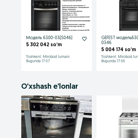
Модель 6300-03(S046)
GEFEST модель63
0346
5 302 042 so’m
5 004 174 so’m
Toshkent, Mirobod tumani
Toshkent, Mirobod tu
Bugunda 17:07
Bugunda 17:06
O'xshash e'lonlar