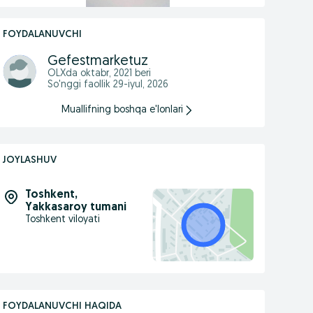
FOYDALANUVCHI
Gefestmarketuz
OLXda
oktabr, 2021
beri
So'nggi faollik 29-iyul, 2026
Muallifning boshqa e'lonlari
JOYLASHUV
Toshkent
,
Yakkasaroy tumani
Toshkent viloyati
FOYDALANUVCHI HAQIDA