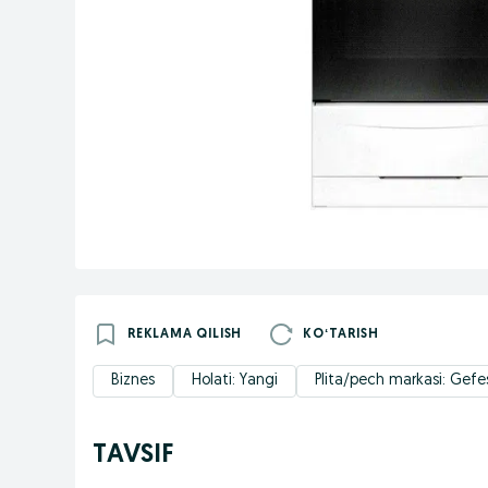
REKLAMA QILISH
KOʻTARISH
Biznes
Holati: Yangi
Plita/pech markasi: Gefe
TAVSIF