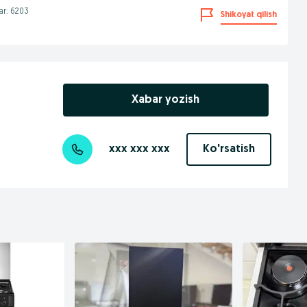
lar: 6203
Shikoyat qilish
Xabar yozish
xxx xxx xxx
Ko'rsatish