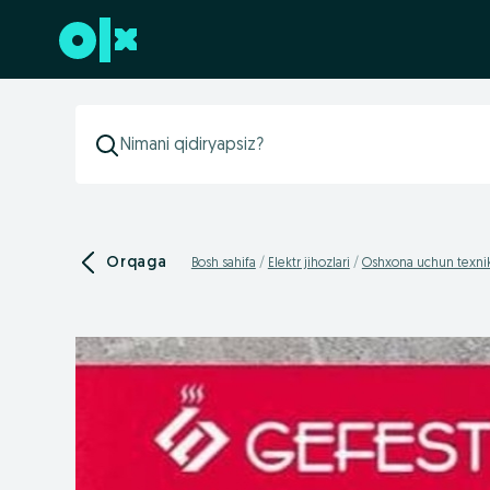
Futerga oʻtish
Orqaga
Bosh sahifa
Elektr jihozlari
Oshxona uchun texni