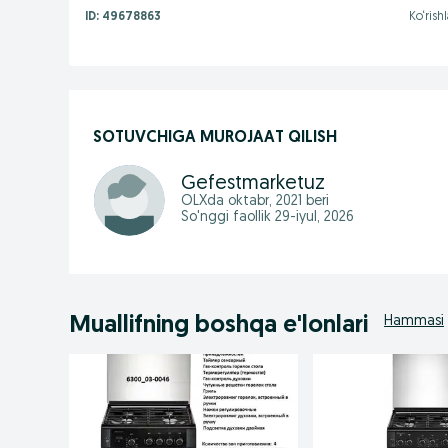
ID:
49678863
Ko‘rish
SOTUVCHIGA MUROJAAT QILISH
Gefestmarketuz
OLXda
oktabr, 2021
beri
So'nggi faollik 29-iyul, 2026
Muallifning boshqa e'lonlari
Hammasi