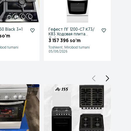
0 Black 3+1
Гефест ПГ 1200-С7 К73/
Гефес
К83 Ходовая плита
Gefes
 so’m
Gefest
3 157 396 so’m
3 21
obod tumani
Toshkent, Mirobod tumani
Mirob
05/08/2026
05/08