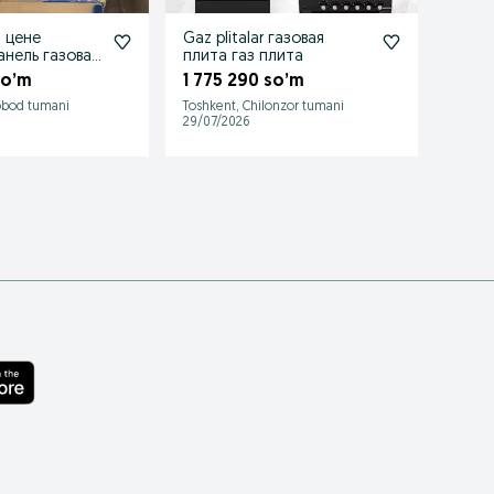
 цене
Gaz plitalar газовая
Best
анель газовая
плита газ плита
Встр
элект
so’m
1 775 290 so’m
1 84
опто
obod tumani
Toshkent, Chilonzor tumani
Toshken
29/07/2026
29/07/