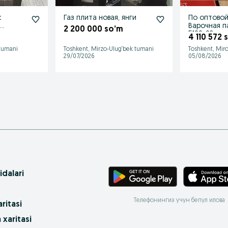
с
Газ плита новая, янги
По оптовой
н
Варочная п
2 200 000 so’m
5100-02
4 110 572 
 tumani
Toshkent, Mirzo-Ulug‘bek tumani
Toshkent, Mir
29/07/2026
05/08/2026
idalari
Телефонингиз учун бепул илова
ritasi
 xaritasi