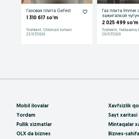
Газовая плита Gefest
Газ плита Immer 
зажигалкой чугу
1 310 617 so’m
решетки
2 025 499 so’m
Toshkent, Chilonzor tumani
Toshkent, Yakkasaroy
23/07/2026
29/07/2026
Mobil ilovalar
Xavfsizlik qo
Yordam
Sayt xaritasi
Pullik xizmatlar
Mintaqalar xa
OLX da biznes
Biznes-sahifa