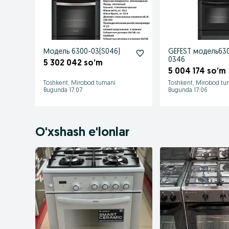
Модель 6300-03(S046)
GEFEST модель63
0346
5 302 042 so’m
5 004 174 so’m
Toshkent, Mirobod tumani
Toshkent, Mirobod tu
Bugunda 17:07
Bugunda 17:06
O'xshash e'lonlar