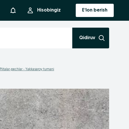
Bildirishnoma
Hisobingiz
E‘lon berish
Qidiruv
Plitalar-pechlar - Yakkasaroy tumani