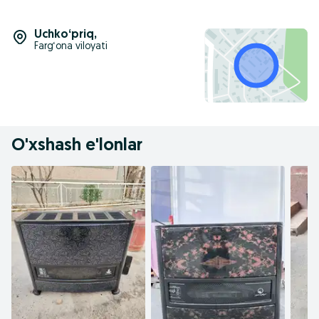
Uchkoʻpriq
,
Farg‘ona viloyati
O'xshash e'lonlar