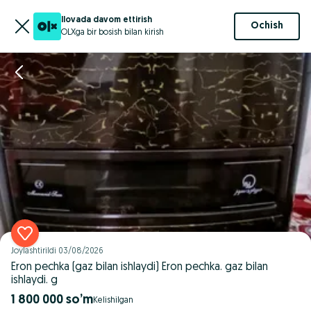
Ilovada davom ettirish
Ochish
OLXga bir bosish bilan kirish
Joylashtirildi
03/08/2026
Eron pechka (gaz bilan ishlaydi) Eron pechka. gaz bilan
ishlaydi. g
1 800 000 so’m