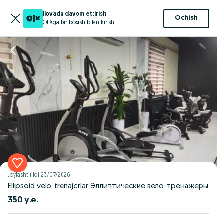
Ilovada davom ettirish
Ochish
OLXga bir bosish bilan kirish
Joylashtirildi
23/07/2026
Ellipsoid velo-trenajorlar Эллиптические вело-тренажёры
350 у.е.