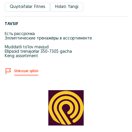
Quyitoifalar: Fitnes
Holati: Yangi
TAVSIF
Есть рассрочка
Эллиптические тренажёры в ассортименте
Muddatli to'lov mavjud
Ellipsoid trenajorlar 350-730$ gacha
Keng assortiment
Shikoyat qilish