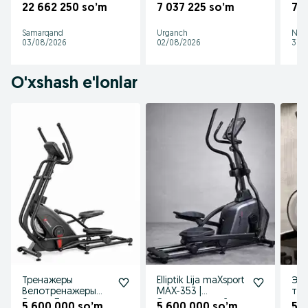
кресло: широкий
на
22 662 250 so’m
7 037 225 so’m
7 
ассортимент,
пр
качество и
инт
Samarqand
Urganch
Nav
удобство
03/08/2026
02/08/2026
31/0
O'xshash e'lonlar
Тренажеры
Elliptik Lija maXsport
Элл
Велотренажеры
MAX-353 |
тр
Элипс Лыжи
Эллиптический
5 600 000 so’m
5 600 000 so’m
5 