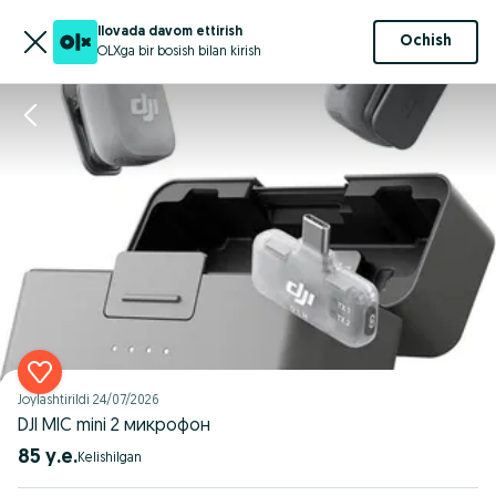
Ilovada davom ettirish
Ochish
OLXga bir bosish bilan kirish
Joylashtirildi
24/07/2026
DJI MIC mini 2 микрофон
85 у.е.