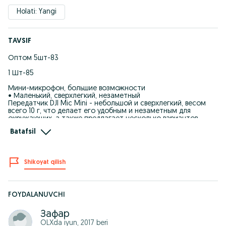
Holati: Yangi
TAVSIF
Оптом 5шт-83
1 Шт-85
Мини-микрофон, большие возможности
• Маленький, сверхлегкий, незаметный
Передатчик DJl Mic Mini - небольшой и сверхлегкий, весом
всего 10 г, что делает его удобным и незаметным для
окружающих, а также предлагает несколько вариантов
ношения, например, магнитное крепление и зажим.
Batafsil
• Высококачественный звук со стабильной передачей
DJl Mic Mini поддерживает всенаправленную аудиозапись.
Приемник может одновременно работать с двумя
передатчиками.
Shikoyat qilish
Высококачественный звук может стабильно передаваться на
расстояние до 400 метров.
У 48-часовая работа с кейсом
Передатчик и приемник обеспечивают максимальное время
работы 11,5 и 10,5 часов соответственно, и достигают в
FOYDALANUVCHI
общей сложности 48 часов расширенного использования с
полностью заряженным футляром.
Зафар
Идеально подходит для интенсивных сценариев
OLXda
iyun, 2017
beri
использования.