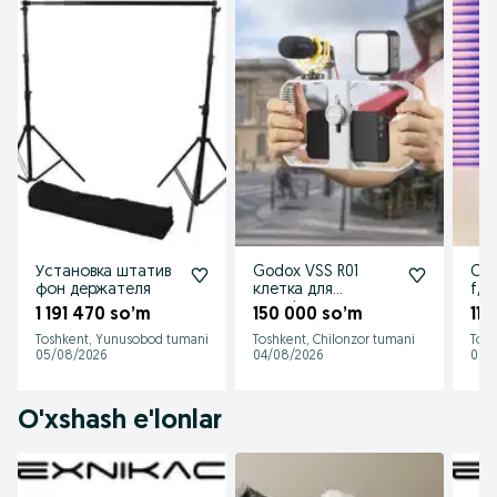
Установка штатив
Godox VSS R01
Can
фон держателя
клетка для
f/2
телефона
1 191 470 so’m
150 000 so’m
11 
Toshkent, Yunusobod tumani
Toshkent, Chilonzor tumani
Tosh
05/08/2026
04/08/2026
03/
O'xshash e'lonlar