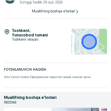
So'nggi faollik 29-iyul, 2026
V Прямое подключение DJI OsmoAudio™ для превосходного
качества звука
Передатчик поддерживает прямое Bluetooth-
Muallifning boshqa e'lonlari
подключение k Osmo Action 5 Pro, Osmo Action 4 или
Osmo Pocket 3 без приемника, что упрощает ваше
оборудование и рабочий процесс.
Toshkent
,
Yunusobod tumani
Toshkent viloyati
FOYDALANUVCHI HAQIDA
Sony Canon Godox Официальная гарантия самые низкие цены
Muallifning boshqa e'lonlari
Hammasi