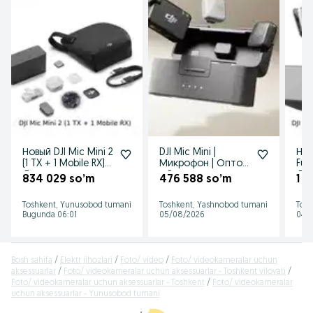
Новый DJI Mic Mini 2
DJI Mic Mini |
Нов
(1 TX + 1 Mobile RX)
Микрофон | Оптом
Full
Доставка
и Розницу
Дос
834 029 so’m
476 588 so’m
1 2
Toshkent, Yunusobod tumani
Toshkent, Yashnobod tumani
Tosh
Bugunda 06:01
05/08/2026
04/
Bosh sahifa
Elektr jihozlari
Foto/ video
Foto/ videokameralar uchun
aksessuarlar
Foto/ videokameralar uchun aksessuarlar - Toshkent viloyati
Foto/ videokameralar uchun aksessuarlar - Toshkent
Foto/ videokameralar
uchun aksessuarlar - Yunusobod tumani