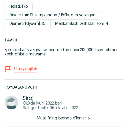
Holati: F/b
Disklar turi: Shtamplangan / Po'latdan yasalgan
Diametr (dyuym): 15
Mahkamlash teshiklari soni: 4
TAVSIF
Epika diska 15 azgna iwi bor tnu tan narxi 2000000 som obmen
koblt diska almawamz
Shikoyat qilish
FOYDALANUVCHI
Siroj
OLXda
iyun, 2022
beri
So'nggi faollik 06-oktabr, 2022
Muallifning boshqa e'lonlari