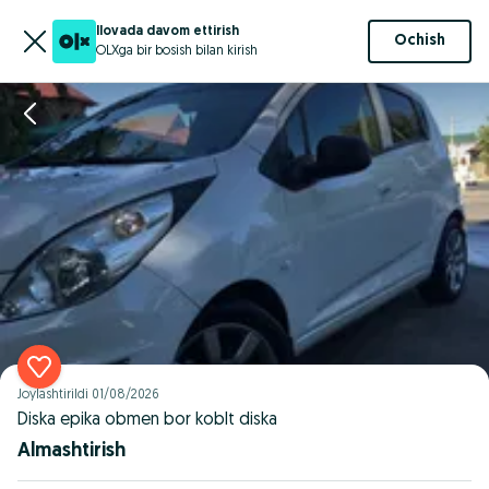
Ilovada davom ettirish
Ochish
OLXga bir bosish bilan kirish
Joylashtirildi
01/08/2026
Diska epika obmen bor koblt diska
Almashtirish